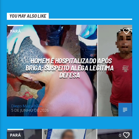
YOU MAY ALSO LIKE
PARÁ
0
HOMEM É HOSPITALIZADO APÓS
BRIGA; SUSPEITO ALEGA LEGÍTIMA
DEFESA
Diego Magalhães
5 DE JUNHO DE 2026
PARÁ
0