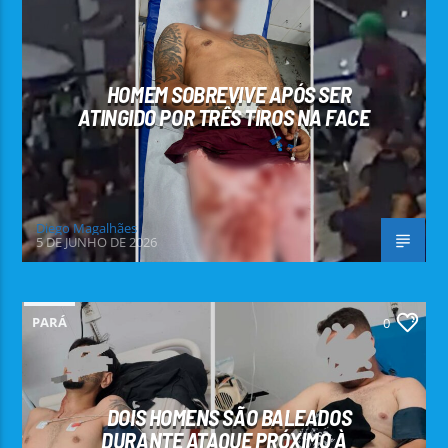
HOMEM SOBREVIVE APÓS SER
ATINGIDO POR TRÊS TIROS NA FACE
Diego Magalhães
5 DE JUNHO DE 2026
PARÁ
0
DOIS HOMENS SÃO BALEADOS
DURANTE ATAQUE PRÓXIMO À