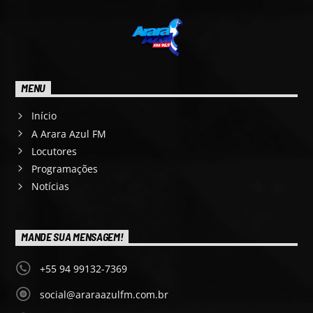
MENU
Início
A Arara Azul FM
Locutores
Programações
Notícias
MANDE SUA MENSAGEM!
+55 94 99132-7369
social@araraazulfm.com.br