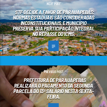
NEXT POST
STF DECIDE A FAVOR DE PARAUAPEBAS:
NORMAS ESTADUAIS SÃO CONSIDERADAS
INCONSTITUCIONAIS, E MUNICÍPIO
PRESERVA SUA PARTICIPAÇÃO INTEGRAL
NO REPASSE DO ICMS.
PREVIOUS POST
PREFEITURA DE PARAUAPEBAS
REALIZARÁ O PAGAMENTO DA SEGUNDA
PARCELA DO 13º SALÁRIO NESTA SEXTA-
FEIRA.