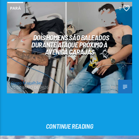
PARÁ
0
DOIS HOMENS SÃO BALEADOS
DURANTE ATAQUE PRÓXIMO À
AVENIDA CARAJÁS
Diego Magalhães
25 DE MAIO DE 2026
CONTINUE READING