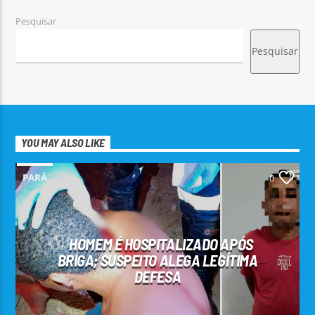
Pesquisar
Pesquisar
YOU MAY ALSO LIKE
PARÁ
0
HOMEM É HOSPITALIZADO APÓS
BRIGA; SUSPEITO ALEGA LEGÍTIMA
DEFESA