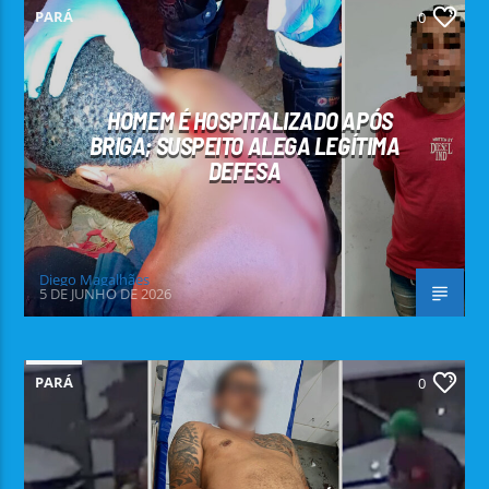
PARÁ
0
HOMEM É HOSPITALIZADO APÓS
BRIGA; SUSPEITO ALEGA LEGÍTIMA
DEFESA
Diego Magalhães
5 DE JUNHO DE 2026
PARÁ
0