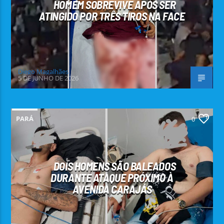
HOMEM SOBREVIVE APÓS SER
ATINGIDO POR TRÊS TIROS NA FACE
Diego Magalhães
5 DE JUNHO DE 2026
PARÁ
0
DOIS HOMENS SÃO BALEADOS
DURANTE ATAQUE PRÓXIMO À
AVENIDA CARAJÁS