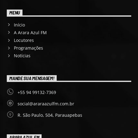
MENU
Início
A Arara Azul FM
Locutores
Programações
Notícias
MANDE SUA MENSAGEM!
+55 94 99132-7369
social@araraazulfm.com.br
R. São Paulo, 504, Parauapebas
ARARA AZUL FM