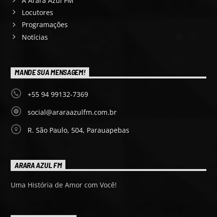
A Arara Azul FM
Locutores
Programações
Notícias
MANDE SUA MENSAGEM!
+55 94 99132-7369
social@araraazulfm.com.br
R. São Paulo, 504, Parauapebas
ARARA AZUL FM
Uma História de Amor com Você!