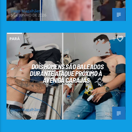
Diego Magalhães
5 DE JUNHO DE 2026
PARÁ
0
DOIS HOMENS SÃO BALEADOS
DURANTE ATAQUE PRÓXIMO À
AVENIDA CARAJÁS
Diego Magalhães
25 DE MAIO DE 2026