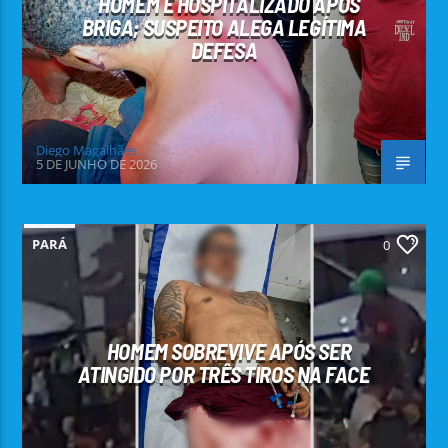
HOMEM É HOSPITALIZADO APÓS
BRIGA; SUSPEITO ALEGA LEGÍTIMA
DEFESA
Diego Magalhães
5 DE JUNHO DE 2026
PARÁ
0
HOMEM SOBREVIVE APÓS SER
ATINGIDO POR TRÊS TIROS NA FACE