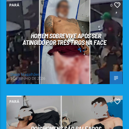
PARÁ
0
HOMEM SOBREVIVE APÓS SER
ATINGIDO POR TRÊS TIROS NA FACE
Diego Magalhães
5 DE JUNHO DE 2026
PARÁ
0
DOIS HOMENS SÃO BALEADOS