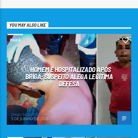
YOU MAY ALSO LIKE
PARÁ
0
HOMEM É HOSPITALIZADO APÓS
BRIGA; SUSPEITO ALEGA LEGÍTIMA
DEFESA
Diego Magalhães
5 DE JUNHO DE 2026