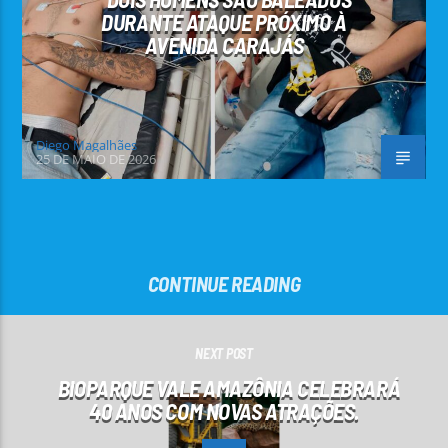
DURANTE ATAQUE PRÓXIMO À
AVENIDA CARAJÁS
Diego Magalhães
25 DE MAIO DE 2026
CONTINUE READING
NEXT POST
BIOPARQUE VALE AMAZÔNIA CELEBRARÁ
40 ANOS COM NOVAS ATRAÇÕES.