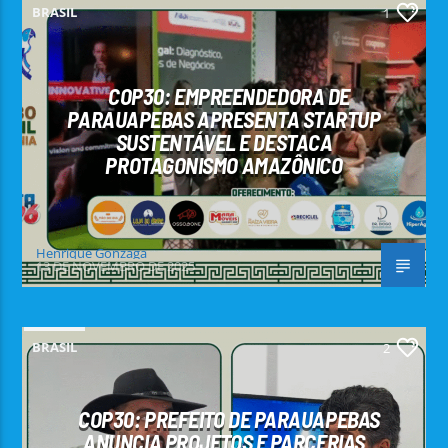
BRASIL
1
COP30: EMPREENDEDORA DE
PARAUAPEBAS APRESENTA STARTUP
SUSTENTÁVEL E DESTACA
PROTAGONISMO AMAZÔNICO
Henrique Gonzaga
13 DE NOVEMBRO DE 2025
BRASIL
2
COP30: PREFEITO DE PARAUAPEBAS
ANUNCIA PROJETOS E PARCERIAS