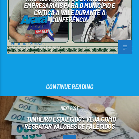
EMPRESARIAIS PARA O MUNICÍPIO E
CRITICA A VALE DURANTE A
CONFERÊNCIA
Henrique Gonzaga
13 DE NOVEMBRO DE 2025
CONTINUE READING
NEXT POST
‘DINHEIRO ESQUECIDO’: VEJA COMO
RESGATAR VALORES DE FALECIDOS