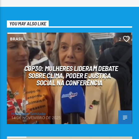
YOU MAY ALSO LIKE
BRASIL
2
COP30: MULHERES LIDERAM DEBATE
SOBRE CLIMA, PODER E JUSTIÇA
SOCIAL NA CONFERÊNCIA
Henrique Gonzaga
14 DE NOVEMBRO DE 2025