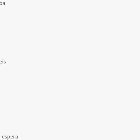
soa
eis
e espera