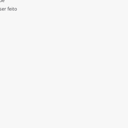
 de
er feito