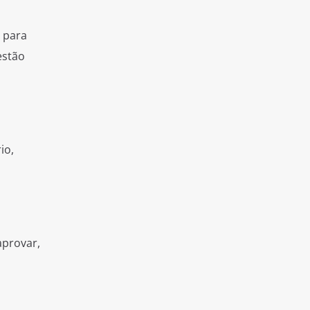
 para
estão
io,
aprovar,