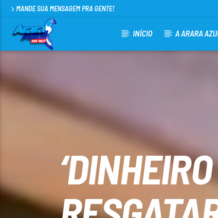
MANDE SUA MENSAGEM PRA GENTE!
INÍCIO
A ARARA AZU
CURRENT TRACK
ARARA AZUL FM 96,9
100
‘DINHEIRO
RESGATAR