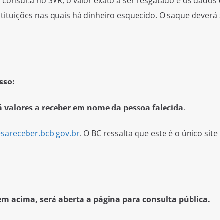
 consulta no SVR, o valor exato a ser resgatado e os dados
stituições nas quais há dinheiro esquecido. O saque deverá s
sso:
há valores a receber em nome da pessoa falecida.
sareceber.bcb.gov.br
. O BC ressalta que este é o único site
em acima, será aberta a página para consulta pública.