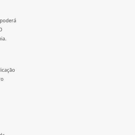
e poderá
O
ia.
licação
ro