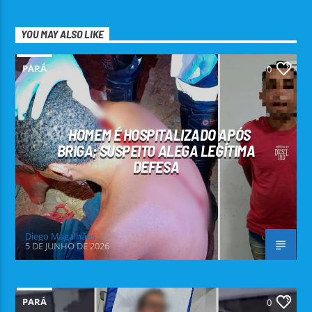
YOU MAY ALSO LIKE
PARÁ
0
HOMEM É HOSPITALIZADO APÓS
BRIGA; SUSPEITO ALEGA LEGÍTIMA
DEFESA
Diego Magalhães
5 DE JUNHO DE 2026
PARÁ
0