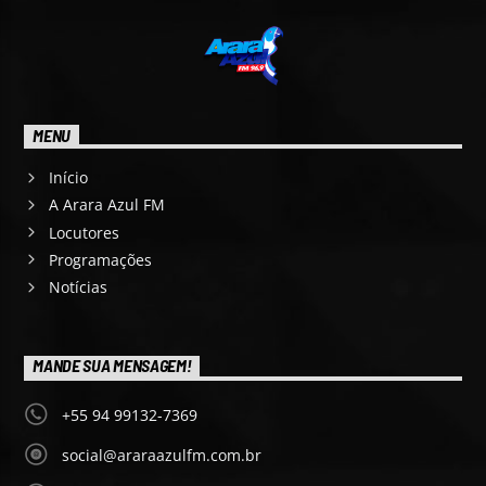
MENU
Início
A Arara Azul FM
Locutores
Programações
Notícias
MANDE SUA MENSAGEM!
+55 94 99132-7369
social@araraazulfm.com.br