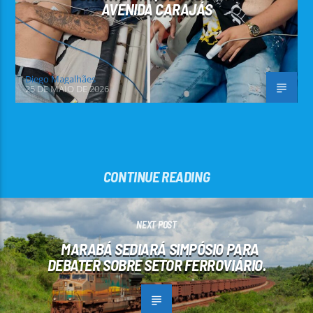
AVENIDA CARAJÁS
Diego Magalhães
25 DE MAIO DE 2026
CONTINUE READING
NEXT POST
MARABÁ SEDIARÁ SIMPÓSIO PARA
DEBATER SOBRE SETOR FERROVIÁRIO.