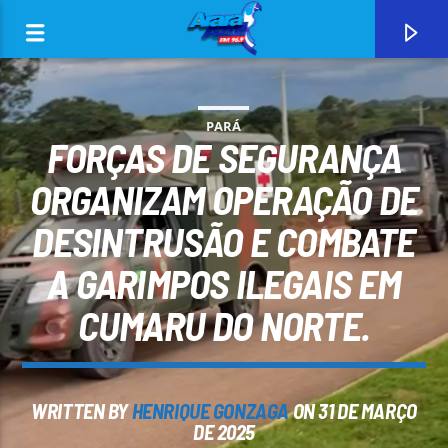
PARÁ
FORÇAS DE SEGURANÇA
ORGANIZAM OPERAÇÃO DE
DESINTRUSÃO E COMBATE
0:00
A GARIMPOS ILEGAIS EM
CUMARU DO NORTE.
CURRENT TRACK
WRITTEN BY
HENRIQUE GONZAGA
ON 31 DE MARÇO
ARARA AZUL FM 96,9
DE 2025