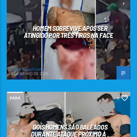
HOMEM SOBREVIVE APÓS SER
ATINGIDO POR TRÊS TIROS NA FACE
Diego Magalhães
5 DE JUNHO DE 2026
PARÁ
0
DOIS HOMENS SÃO BALEADOS
DURANTE ATAQUE PRÓXIMO À