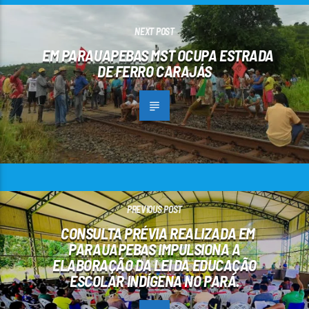
NEXT POST
EM PARAUAPEBAS MST OCUPA ESTRADA
DE FERRO CARAJÁS
PREVIOUS POST
CONSULTA PRÉVIA REALIZADA EM
PARAUAPEBAS IMPULSIONA A
ELABORAÇÃO DA LEI DA EDUCAÇÃO
ESCOLAR INDÍGENA NO PARÁ.