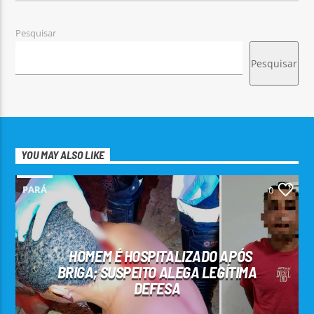
Pesquisar
Pesquisar
YOU MAY ALSO LIKE
PARÁ
0
HOMEM É HOSPITALIZADO APÓS
BRIGA; SUSPEITO ALEGA LEGÍTIMA
DEFESA