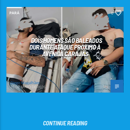
PARÁ
0
DOIS HOMENS SÃO BALEADOS
DURANTE ATAQUE PRÓXIMO À
AVENIDA CARAJÁS
Diego Magalhães
25 DE MAIO DE 2026
CONTINUE READING