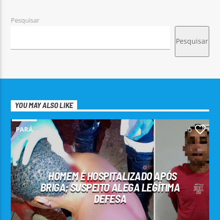
Pesquisar
Pesquisar
YOU MAY ALSO LIKE
PARÁ
0
HOMEM É HOSPITALIZADO APÓS
BRIGA; SUSPEITO ALEGA LEGÍTIMA
DEFESA