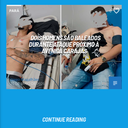
PARÁ
0
DOIS HOMENS SÃO BALEADOS
DURANTE ATAQUE PRÓXIMO À
AVENIDA CARAJÁS
Diego Magalhães
25 DE MAIO DE 2026
CONTINUE READING