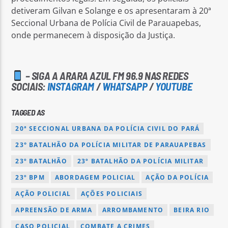
detiveram Gilvan e Solange e os apresentaram à 20ª
Seccional Urbana de Polícia Civil de Parauapebas,
onde permanecem à disposição da Justiça.
– SIGA A ARARA AZUL FM 96.9 NAS REDES
SOCIAIS:
INSTAGRAM
/
WHATSAPP
/
YOUTUBE
TAGGED AS
20ª SECCIONAL URBANA DA POLÍCIA CIVIL DO PARÁ
23° BATALHÃO DA POLÍCIA MILITAR DE PARAUAPEBAS
23º BATALHÃO
23º BATALHÃO DA POLÍCIA MILITAR
23º BPM
ABORDAGEM POLICIAL
AÇÃO DA POLÍCIA
AÇÃO POLICIAL
AÇÕES POLICIAIS
APREENSÃO DE ARMA
ARROMBAMENTO
BEIRA RIO
CASO POLICIAL
COMBATE A CRIMES