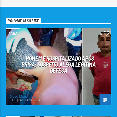
YOU MAY ALSO LIKE
PARÁ
0
HOMEM É HOSPITALIZADO APÓS
BRIGA; SUSPEITO ALEGA LEGÍTIMA
DEFESA
Diego Magalhães
5 DE JUNHO DE 2026