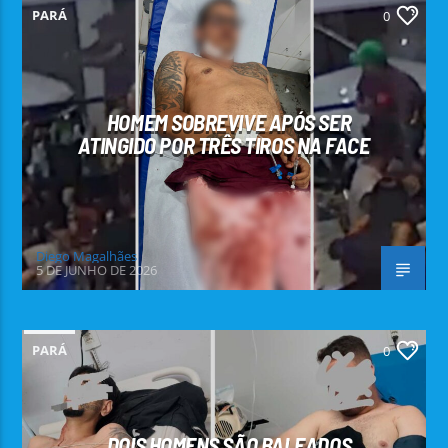
PARÁ
0
HOMEM SOBREVIVE APÓS SER
ATINGIDO POR TRÊS TIROS NA FACE
Diego Magalhães
5 DE JUNHO DE 2026
PARÁ
0
DOIS HOMENS SÃO BALEADOS