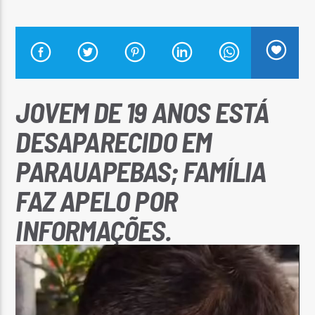
Arara Azul FM
JOVEM DE 19 ANOS ESTÁ
DESAPARECIDO EM
PARAUAPEBAS; FAMÍLIA
FAZ APELO POR
INFORMAÇÕES.
Tocador
de
vídeo