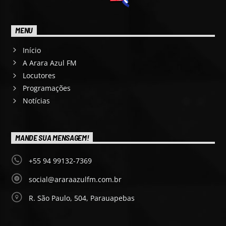
MENU
Início
A Arara Azul FM
Locutores
Programações
Notícias
MANDE SUA MENSAGEM!
+55 94 99132-7369
social@araraazulfm.com.br
R. São Paulo, 504, Parauapebas