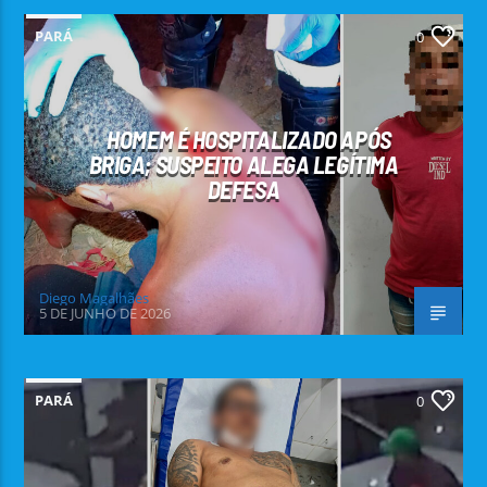
PARÁ
0
HOMEM É HOSPITALIZADO APÓS
BRIGA; SUSPEITO ALEGA LEGÍTIMA
DEFESA
Diego Magalhães
5 DE JUNHO DE 2026
PARÁ
0