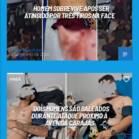
HOMEM SOBREVIVE APÓS SER
ATINGIDO POR TRÊS TIROS NA FACE
Diego Magalhães
5 DE JUNHO DE 2026
PARÁ
0
DOIS HOMENS SÃO BALEADOS
DURANTE ATAQUE PRÓXIMO À
AVENIDA CARAJÁS