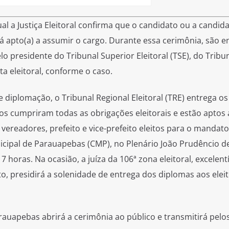
l a Justiça Eleitoral confirma que o candidato ou a candida
stá apto(a) a assumir o cargo. Durante essa cerimônia, são 
o presidente do Tribunal Superior Eleitoral (TSE), do Tribu
nta eleitoral, conforme o caso.
 diplomação, o Tribunal Regional Eleitoral (TRE) entrega os
tos cumpriram todas as obrigações eleitorais e estão aptos
vereadores, prefeito e vice-prefeito eleitos para o mandat
ipal de Parauapebas (CMP), no Plenário João Prudêncio de
7 horas. Na ocasião, a juíza da 106ª zona eleitoral, excelen
o, presidirá a solenidade de entrega dos diplomas aos elei
rauapebas abrirá a cerimônia ao público e transmitirá pelo