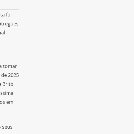
ta foi
entregues
nal
 a tomar
o de 2025
 Brito,
tíssima
tos em
s seus