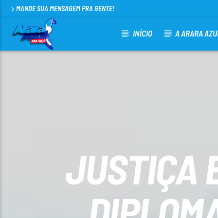
MANDE SUA MENSAGEM PRA GENTE!
INÍCIO
A ARARA AZU
CURRENT TRACK
ARARA AZUL FM 96,9
100
JUSTIÇA 
DIPLOMA