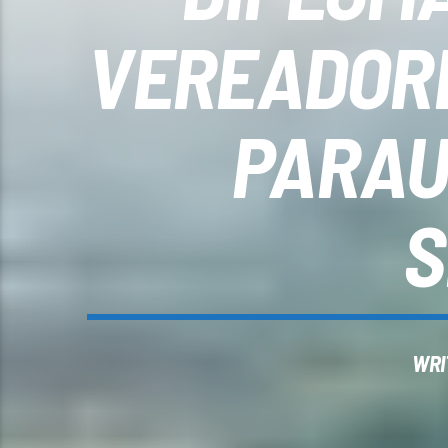
VEREADORE
PARAU
S
WRI