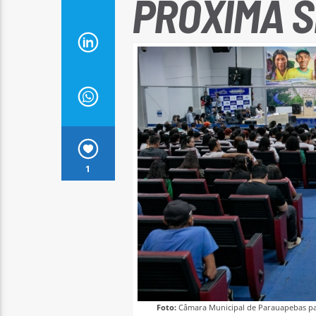
PRÓXIMA S
1
Foto:
Câmara Municipal de Parauapebas par