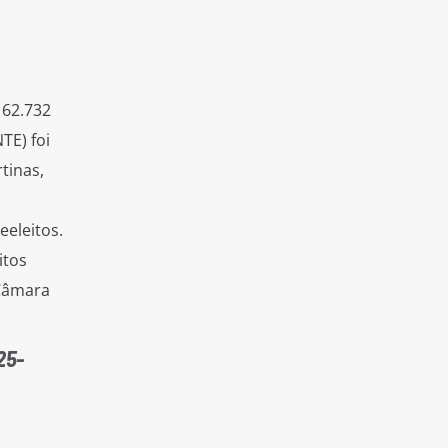
162.732
TE) foi
tinas,
eeleitos.
itos
 Câmara
25-