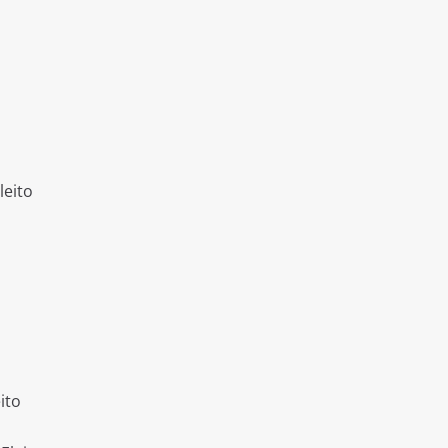
leito
a
ito