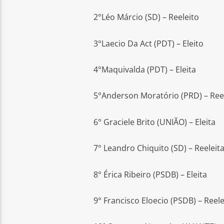
2°Léo Márcio (SD) – Reeleito
3°Laecio Da Act (PDT) – Eleito
4°Maquivalda (PDT) – Eleita
5°Anderson Moratório (PRD) – Ree
6° Graciele Brito (UNIÃO) – Eleita
7° Leandro Chiquito (SD) – Reeleit
8° Érica Ribeiro (PSDB) – Eleita
9° Francisco Eloecio (PSDB) – Reele