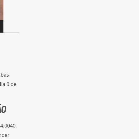
ebas
ia 9 de
ÃO
4.0040,
nder