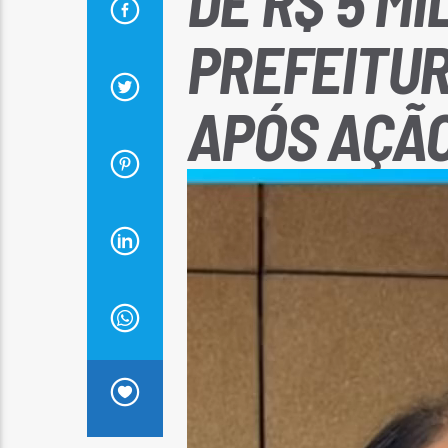
DE R$ 5 M
PREFEITU
APÓS AÇÃO
Tocador
de
vídeo