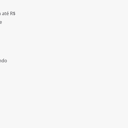
 até R$
e
ando