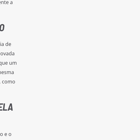
ente a
O
ia de
rovada
 que um
 mesma
s, como
ELA
o e o