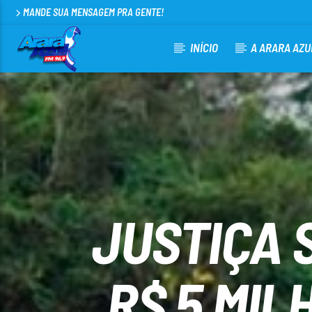
MANDE SUA MENSAGEM PRA GENTE!
INÍCIO
A ARARA AZU
CURRENT TRACK
ARARA AZUL FM 96,9
100
JUSTIÇA 
R$ 5 MI