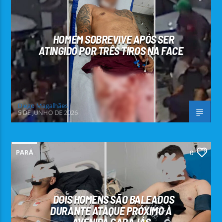
HOMEM SOBREVIVE APÓS SER
ATINGIDO POR TRÊS TIROS NA FACE
Diego Magalhães
5 DE JUNHO DE 2026
PARÁ
0
DOIS HOMENS SÃO BALEADOS
DURANTE ATAQUE PRÓXIMO À