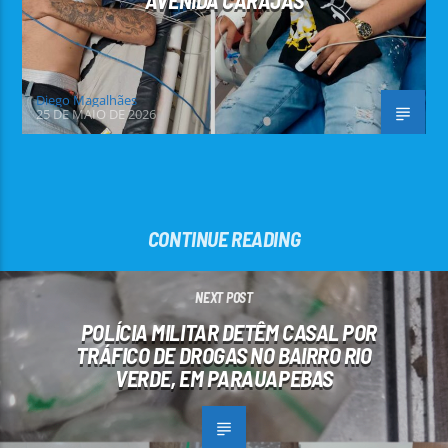
AVENIDA CARAJÁS
Diego Magalhães
25 DE MAIO DE 2026
CONTINUE READING
NEXT POST
POLÍCIA MILITAR DETÊM CASAL POR
TRÁFICO DE DROGAS NO BAIRRO RIO
VERDE, EM PARAUAPEBAS