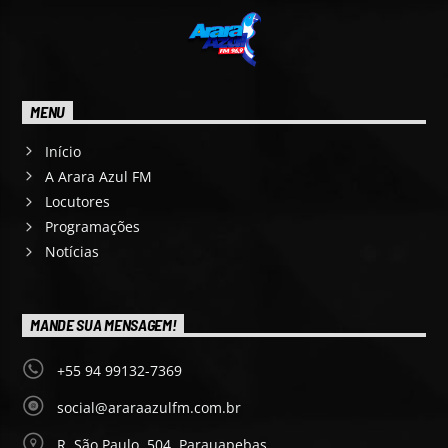
MENU
Início
A Arara Azul FM
Locutores
Programações
Notícias
MANDE SUA MENSAGEM!
+55 94 99132-7369
social@araraazulfm.com.br
R. São Paulo, 504, Parauapebas