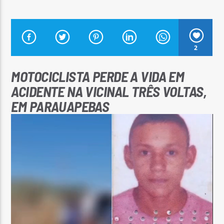
2
Arara Azul FM
MOTOCICLISTA PERDE A VIDA EM
ACIDENTE NA VICINAL TRÊS VOLTAS,
EM PARAUAPEBAS
Tocador
de
vídeo