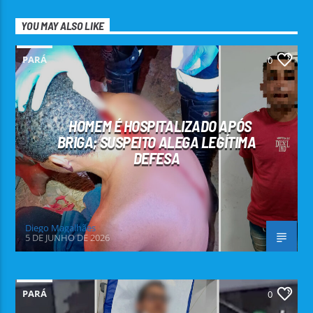
YOU MAY ALSO LIKE
PARÁ
0
HOMEM É HOSPITALIZADO APÓS
BRIGA; SUSPEITO ALEGA LEGÍTIMA
DEFESA
Diego Magalhães
5 DE JUNHO DE 2026
PARÁ
0