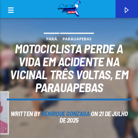
PARÁ
PARAUAPEBAS
MOTOCICLISTA PERDE A
VIDA EM ACIDENTE NA
VICINAL TRÊS VOLTAS, EM
0:00
PARAUAPEBAS
WRITTEN BY
HENRIQUE GONZAGA
ON 21 DE JULHO
CURRENT TRACK
DE 2025
ARARA AZUL FM 96,9