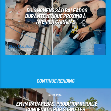
DOIS HOMENS SÃO BALEADOS
DURANTE ATAQUE PRÓXIMO À
AVENIDA CARAJÁS
Diego Magalhães
25 DE MAIO DE 2026
CONTINUE READING
NEXT POST
EM PARAUAPEBAS, PRODUTOR RURAL É
CONDENADO POR SUBMETER