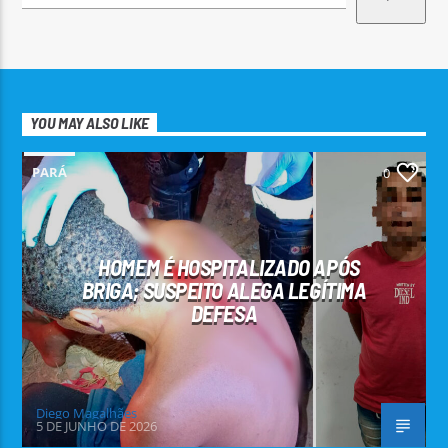
YOU MAY ALSO LIKE
PARÁ
0
HOMEM É HOSPITALIZADO APÓS
BRIGA; SUSPEITO ALEGA LEGÍTIMA
DEFESA
Diego Magalhães
5 DE JUNHO DE 2026