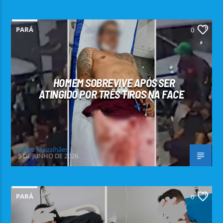
PARÁ
0
HOMEM SOBREVIVE APÓS SER
ATINGIDO POR TRÊS TIROS NA FACE
Diego Magalhães
5 DE JUNHO DE 2026
PARÁ
0