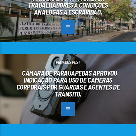
TRABALHADORES A CONDIÇÕES
ANÁLOGAS À ESCRAVIDÃO.
PREVIOUS POST
CÂMARA DE PARAUAPEBAS APROVOU
INDICAÇÃO PARA USO DE CÂMERAS
CORPORAIS POR GUARDAS E AGENTES DE
TRÂNSITO.