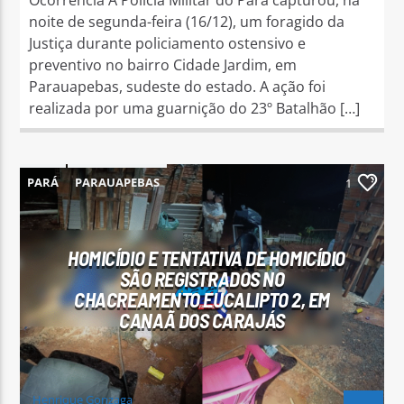
Ocorrência A Polícia Militar do Pará capturou, na
noite de segunda-feira (16/12), um foragido da
Justiça durante policiamento ostensivo e
preventivo no bairro Cidade Jardim, em
Parauapebas, sudeste do estado. A ação foi
realizada por uma guarnição do 23º Batalhão […]
PARÁ
PARAUAPEBAS
1
HOMICÍDIO E TENTATIVA DE HOMICÍDIO
SÃO REGISTRADOS NO
CHACREAMENTO EUCALIPTO 2, EM
CANAÃ DOS CARAJÁS
Henrique Gonzaga