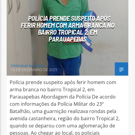
POLÍCIA PRENDE SUSPEITO APÓS
FERIR HOMEM COM ARMA BRANCA NO
BAIRRO TROPICAL 2, EM
PARAUAPEBAS
Henrique Gonzaga
15 DE DEZEMBRO DE 2025
Polícia prende suspeito após ferir homem com
arma branca no bairro Tropical 2, em
Parauapebas Abordagem da Polícia De acordo
com informações da Polícia Militar do 23º
Batalhão, uma guarnição realizava rondas pela
avenida castanheira, região do bairro Tropical 2,
quando se deparou com uma aglomeração de
pessoas. Ao chegar ao local, os policiais