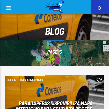
BLOG
PAGE: 5
0:00
PARÁ
PARAUAPEBAS
1
CURRENT TRACK
ARARA AZUL FM 96,9
PARAUAPEBAS DISPONIBILIZA MAPA
INTERATIVO PARA CONSULTA DE CEPS,