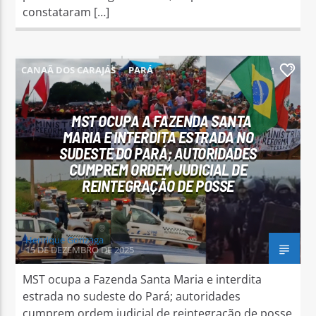
constataram […]
CANAÃ DOS CARAJÁS
PARÁ
1
PARAUAPEBAS
MST OCUPA A FAZENDA SANTA
MARIA E INTERDITA ESTRADA NO
SUDESTE DO PARÁ; AUTORIDADES
CUMPREM ORDEM JUDICIAL DE
REINTEGRAÇÃO DE POSSE
Henrique Gonzaga
15 DE DEZEMBRO DE 2025
MST ocupa a Fazenda Santa Maria e interdita
estrada no sudeste do Pará; autoridades
cumprem ordem judicial de reintegração de posse