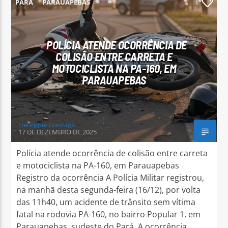
PARÁ
PARAUAPEBAS
1
POLÍCIA ATENDE OCORRÊNCIA DE
COLISÃO ENTRE CARRETA E
MOTOCICLISTA NA PA-160, EM
PARAUAPEBAS
Henrique Gonzaga
17 DE DEZEMBRO DE 2025
Polícia atende ocorrência de colisão entre carreta
e motociclista na PA-160, em Parauapebas
Registro da ocorrência A Polícia Militar registrou,
na manhã desta segunda-feira (16/12), por volta
das 11h40, um acidente de trânsito sem vítima
fatal na rodovia PA-160, no bairro Popular 1, em
Parauapebas, sudeste do Pará. A ocorrência