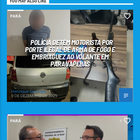
YOU MAY ALSO LIKE
PARÁ
1
POLÍCIA DETÉM MOTORISTA POR
PORTE ILEGAL DE ARMA DE FOGO E
EMBRIAGUEZ AO VOLANTE EM
PARAUAPEBAS
Henrique Gonzaga
9 DE DEZEMBRO DE 2025
PARÁ
1