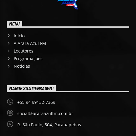
MENU
Início
A Arara Azul FM
Locutores
Programações
Notícias
MANDE SUA MENSAGEM!
+55 94 99132-7369
social@araraazulfm.com.br
R. São Paulo, 504, Parauapebas