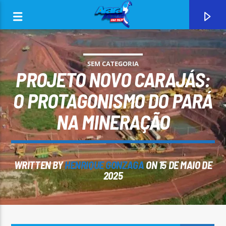
SEM CATEGORIA
PROJETO NOVO CARAJÁS:
O PROTAGONISMO DO PARÁ
NA MINERAÇÃO
0:00
WRITTEN BY
HENRIQUE GONZAGA
ON 15 DE MAIO DE
2025
CURRENT TRACK
ARARA AZUL FM 96,9