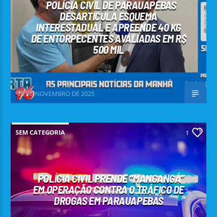
POLÍCIA CIVIL DE PARAUAPEBAS
DESARTICULA ESQUEMA
INTERESTADUAL E APREENDE 40 KG
DE ENTORPECENTES AVALIADAS EM R$
500 MIL
Henrique Gonzaga
26 DE NOVEMBRO DE 2025
SEM CATEGORIA
1
POLÍCIA CIVIL PRENDE “MANGANGÁ”
EM OPERAÇÃO CONTRA O TRÁFICO DE
DROGAS EM PARAUAPEBAS