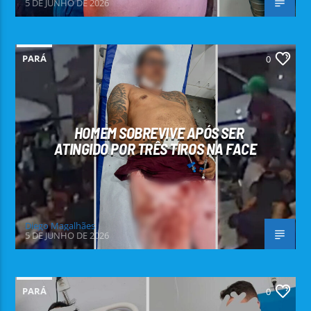
5 DE JUNHO DE 2026
PARÁ
0
HOMEM SOBREVIVE APÓS SER
ATINGIDO POR TRÊS TIROS NA FACE
Diego Magalhães
5 DE JUNHO DE 2026
PARÁ
0