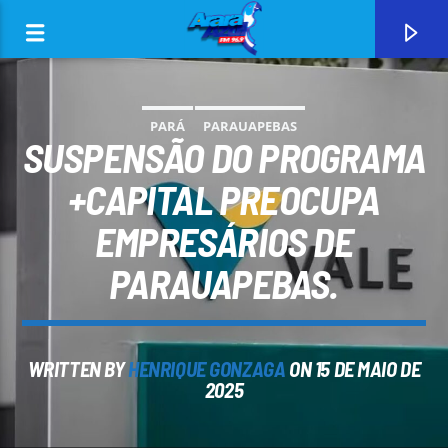
PARÁ
PARAUAPEBAS
SUSPENSÃO DO PROGRAMA
+CAPITAL PREOCUPA
EMPRESÁRIOS DE
0:00
PARAUAPEBAS.
WRITTEN BY
HENRIQUE GONZAGA
ON 15 DE MAIO DE
CURRENT TRACK
2025
ARARA AZUL FM 96,9