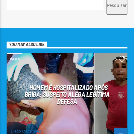
Pesquisar
YOU MAY ALSO LIKE
PARÁ
0
HOMEM É HOSPITALIZADO APÓS
BRIGA; SUSPEITO ALEGA LEGÍTIMA
DEFESA
Diego Magalhães