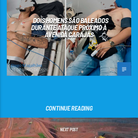
DOIS HOMENS SÃO BALEADOS
DURANTE ATAQUE PRÓXIMO À
AVENIDA CARAJÁS
Diego Magalhães
25 DE MAIO DE 2026
CONTINUE READING
NEXT POST