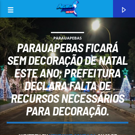
PARAUAPEBAS
PARAUAPEBAS FICARÁ
SEM DECORAÇÃO DE NATAL
ESTE ANO; PREFEITURA
0:00
DECLARA FALTA DE
RECURSOS NECESSÁRIOS
PARA DECORAÇÃO.
CURRENT TRACK
ARARA AZUL FM 96,9