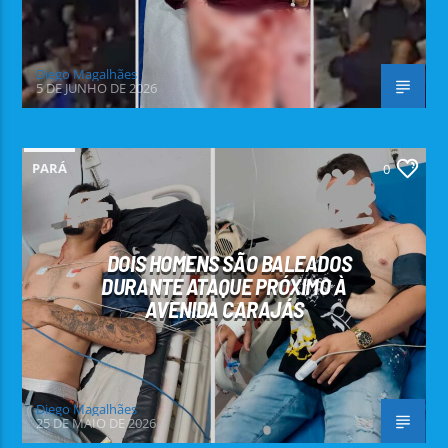
Diego Magalhães
5 DE JUNHO DE 2026
PARÁ
0
DOIS HOMENS SÃO BALEADOS
DURANTE ATAQUE PRÓXIMO À
AVENIDA CARAJÁS
Diego Magalhães
25 DE MAIO DE 2026