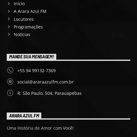
Início
A Arara Azul FM
Locutores
Programações
Notícias
MANDE SUA MENSAGEM!
+55 94 99132-7369
social@araraazulfm.com.br
R. São Paulo, 504, Parauapebas
ARARA AZUL FM
Uma História de Amor com Você!