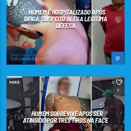
HOMEM É HOSPITALIZADO APÓS
BRIGA; SUSPEITO ALEGA LEGÍTIMA
DEFESA
Diego Magalhães
5 DE JUNHO DE 2026
PARÁ
0
HOMEM SOBREVIVE APÓS SER
ATINGIDO POR TRÊS TIROS NA FACE