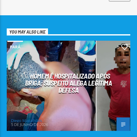
YOU MAY ALSO LIKE
PARÁ
0
HOMEM É HOSPITALIZADO APÓS
BRIGA; SUSPEITO ALEGA LEGÍTIMA
DEFESA
Diego Magalhães
5 DE JUNHO DE 2026