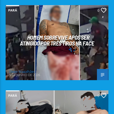
PARÁ
0
HOMEM SOBREVIVE APÓS SER
ATINGIDO POR TRÊS TIROS NA FACE
Diego Magalhães
5 DE JUNHO DE 2026
PARÁ
0