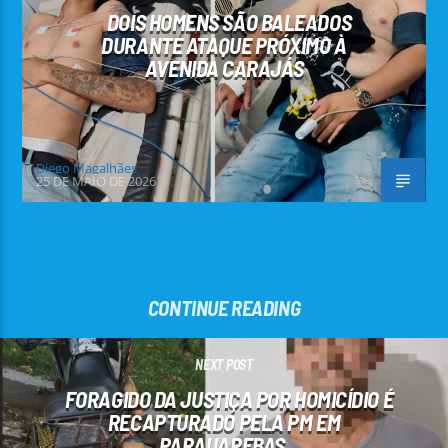
DOIS HOMENS SÃO BALEADOS
DURANTE ATAQUE PRÓXIMO À
AVENIDA CARAJÁS
Diego Magalhães
25 DE MAIO DE 2026
CONTINUE READING
NEXT POST
FORAGIDO DA JUSTIÇA POR HOMICÍDIO É
RECAPTURADO PELA PM EM
PARAUAPEBAS.