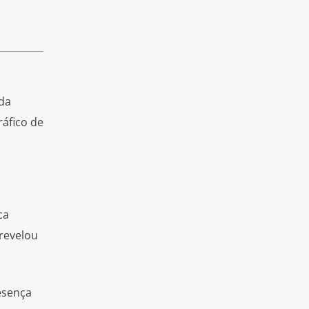
 da
áfico de
ca
 revelou
esença