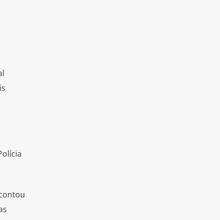
al
is
olícia
 contou
as