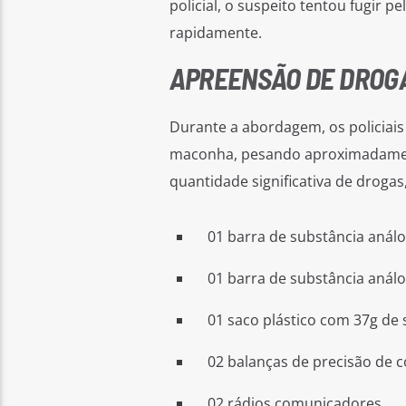
policial, o suspeito tentou fugir p
rapidamente.
APREENSÃO DE DROGA
Durante a abordagem, os policiai
maconha, pesando aproximadamente
quantidade significativa de drogas,
01 barra de substância aná
01 barra de substância anál
01 saco plástico com 37g de
02 balanças de precisão de c
02 rádios comunicadores