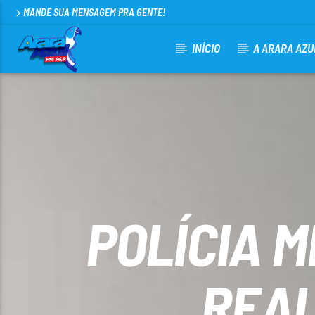
MANDE SUA MENSAGEM PRA GENTE!
INÍCIO
A ARARA AZU
CURRENT TRACK
ARARA AZUL FM 96,9
100
POLÍCIA 
REAL