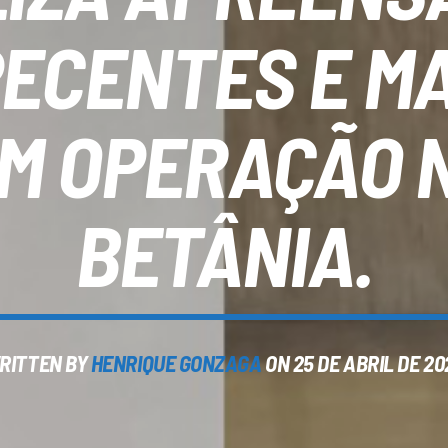
ECENTES E MA
EM OPERAÇÃO 
BETÂNIA.
RITTEN BY
HENRIQUE GONZAGA
ON 25 DE ABRIL DE 20