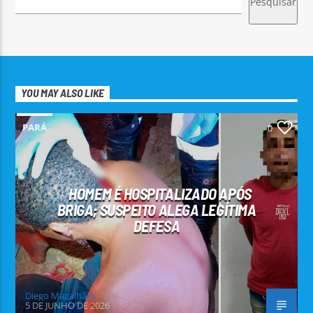
Pesquisar
YOU MAY ALSO LIKE
PARÁ
0
HOMEM É HOSPITALIZADO APÓS
BRIGA; SUSPEITO ALEGA LEGÍTIMA
DEFESA
Diego Magalhães
5 DE JUNHO DE 2026