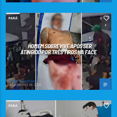
PARÁ
0
HOMEM SOBREVIVE APÓS SER
ATINGIDO POR TRÊS TIROS NA FACE
Diego Magalhães
5 DE JUNHO DE 2026
PARÁ
0