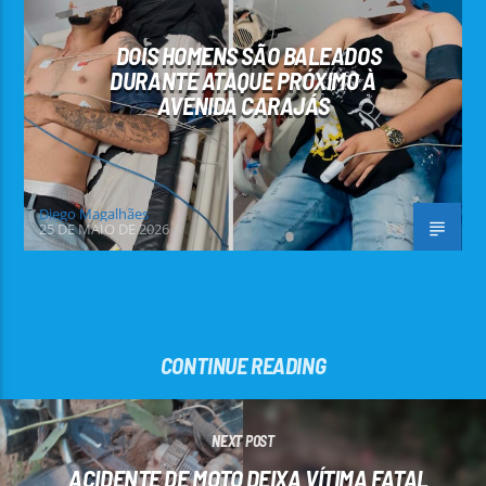
DOIS HOMENS SÃO BALEADOS
DURANTE ATAQUE PRÓXIMO À
AVENIDA CARAJÁS
Diego Magalhães
25 DE MAIO DE 2026
CONTINUE READING
NEXT POST
ACIDENTE DE MOTO DEIXA VÍTIMA FATAL