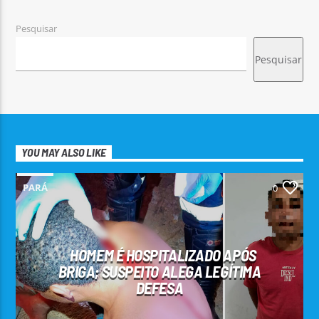
Pesquisar
Pesquisar
YOU MAY ALSO LIKE
PARÁ
0
HOMEM É HOSPITALIZADO APÓS
BRIGA; SUSPEITO ALEGA LEGÍTIMA
DEFESA