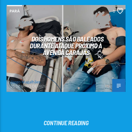
PARÁ
0
DOIS HOMENS SÃO BALEADOS
DURANTE ATAQUE PRÓXIMO À
AVENIDA CARAJÁS
Diego Magalhães
25 DE MAIO DE 2026
CONTINUE READING