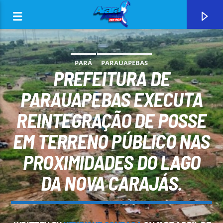
PARÁ
PARAUAPEBAS
PREFEITURA DE
PARAUAPEBAS EXECUTA
REINTEGRAÇÃO DE POSSE
0:00
EM TERRENO PÚBLICO NAS
PROXIMIDADES DO LAGO
DA NOVA CARAJÁS.
CURRENT TRACK
ARARA AZUL FM 96,9