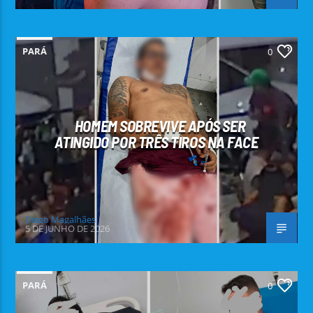
PARÁ
0
HOMEM SOBREVIVE APÓS SER
ATINGIDO POR TRÊS TIROS NA FACE
Diego Magalhães
5 DE JUNHO DE 2026
PARÁ
0