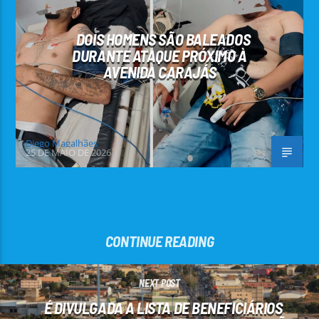
DOIS HOMENS SÃO BALEADOS
DURANTE ATAQUE PRÓXIMO À
AVENIDA CARAJÁS
Diego Magalhães
25 DE MAIO DE 2026
CONTINUE READING
NEXT POST
É DIVULGADA A LISTA DE BENEFICIÁRIOS