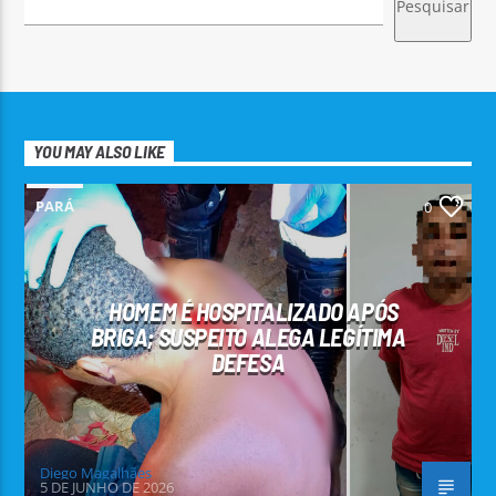
Pesquisar
YOU MAY ALSO LIKE
PARÁ
0
HOMEM É HOSPITALIZADO APÓS
BRIGA; SUSPEITO ALEGA LEGÍTIMA
DEFESA
Diego Magalhães
5 DE JUNHO DE 2026