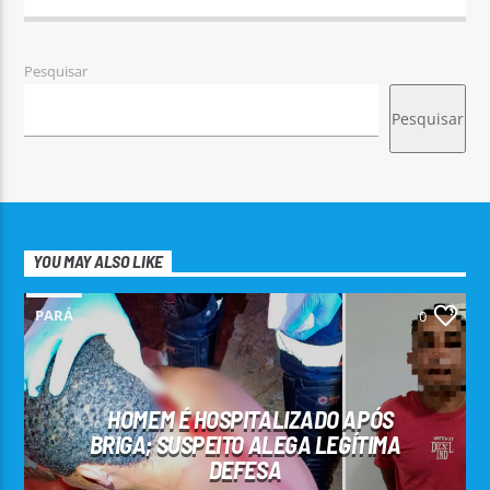
Pesquisar
Pesquisar
YOU MAY ALSO LIKE
PARÁ
0
HOMEM É HOSPITALIZADO APÓS
BRIGA; SUSPEITO ALEGA LEGÍTIMA
DEFESA