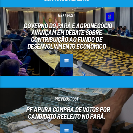
NEXT POST
GOVERNO DO PARÁ E AGRONEGÓCIO
AVANÇAM EM DEBATE SOBRE
CONTRIBUIÇÃO AO FUNDO DE
DESENVOLVIMENTO ECONÔMICO
PREVIOUS POST
PF APURA COMPRA DE VOTOS POR
CANDIDATO REELEITO NO PARÁ.