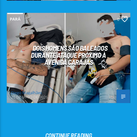
PARÁ
0
DOIS HOMENS SÃO BALEADOS
DURANTE ATAQUE PRÓXIMO À
AVENIDA CARAJÁS
Diego Magalhães
25 DE MAIO DE 2026
CONTINUE READING