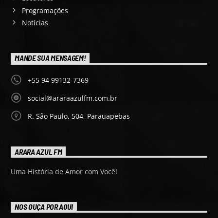
Programações
Notícias
MANDE SUA MENSAGEM!
+55 94 99132-7369
social@araraazulfm.com.br
R. São Paulo, 504, Parauapebas
ARARA AZUL FM
Uma História de Amor com Você!
NOS OUÇA POR AQUI