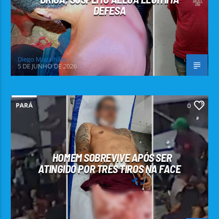
DEFESA
Diego Magalhães
5 DE JUNHO DE 2026
PARÁ
0
HOMEM SOBREVIVE APÓS SER
ATINGIDO POR TRÊS TIROS NA FACE