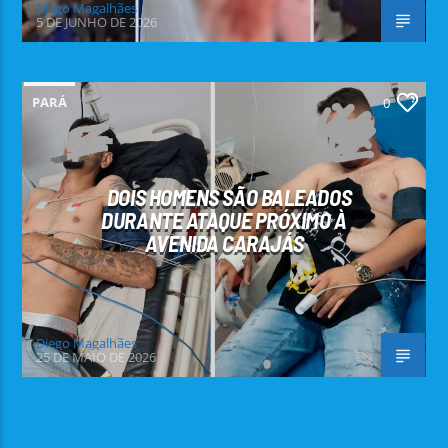
Diego Magalhães
5 DE JUNHO DE 2026
PARÁ
0
DOIS HOMENS SÃO BALEADOS
DURANTE ATAQUE PRÓXIMO À
AVENIDA CARAJÁS
Diego Magalhães
25 DE MAIO DE 2026