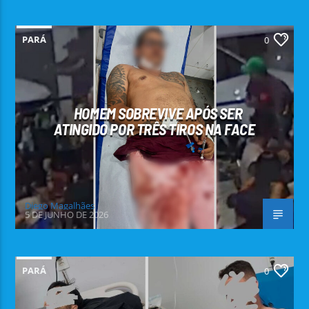
PARÁ
0
HOMEM SOBREVIVE APÓS SER
ATINGIDO POR TRÊS TIROS NA FACE
Diego Magalhães
5 DE JUNHO DE 2026
PARÁ
0