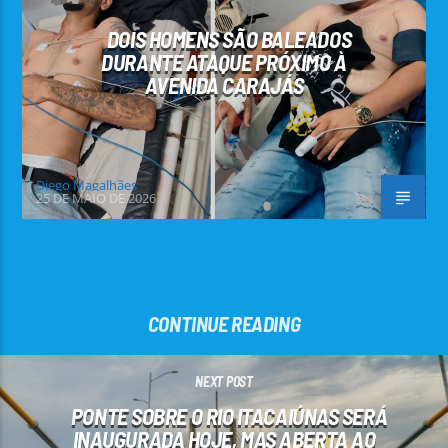
DOIS HOMENS SÃO BALEADOS
DURANTE ATAQUE PRÓXIMO À
AVENIDA CARAJÁS
Diego Magalhães
25 DE MAIO DE 2026
CONTINUE READING
NEXT POST
PONTE SOBRE O RIO ITACAIÚNAS SERÁ
INAUGURADA HOJE, MAS ABERTA AO