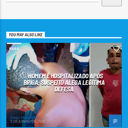
YOU MAY ALSO LIKE
PARÁ
0
HOMEM É HOSPITALIZADO APÓS
BRIGA; SUSPEITO ALEGA LEGÍTIMA
DEFESA
Diego Magalhães
5 DE JUNHO DE 2026