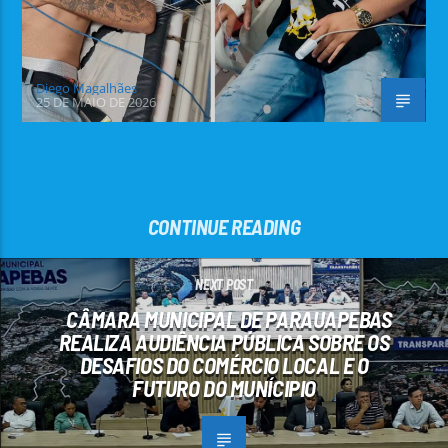
Diego Magalhães
25 DE MAIO DE 2026
CONTINUE READING
NEXT POST
CÂMARA MUNICIPAL DE PARAUAPEBAS
REALIZA AUDIÊNCIA PÚBLICA SOBRE OS
DESAFIOS DO COMÉRCIO LOCAL E O
FUTURO DO MUNÍCIPIO