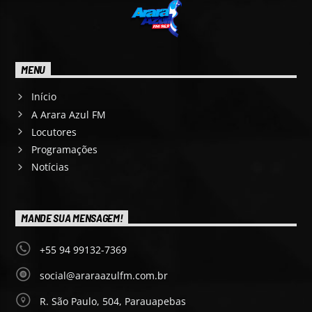
MENU
Início
A Arara Azul FM
Locutores
Programações
Notícias
MANDE SUA MENSAGEM!
+55 94 99132-7369
social@araraazulfm.com.br
R. São Paulo, 504, Parauapebas