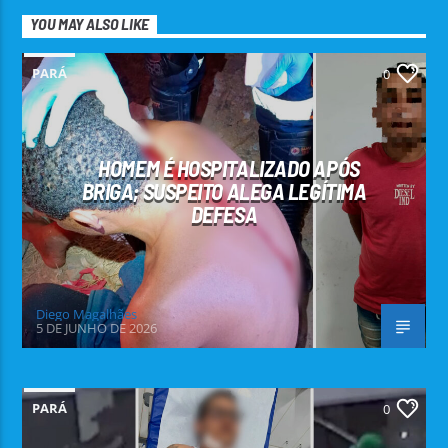
YOU MAY ALSO LIKE
PARÁ
0
HOMEM É HOSPITALIZADO APÓS
BRIGA; SUSPEITO ALEGA LEGÍTIMA
DEFESA
Diego Magalhães
5 DE JUNHO DE 2026
PARÁ
0