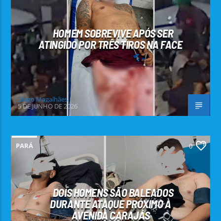
HOMEM SOBREVIVE APÓS SER
ATINGIDO POR TRÊS TIROS NA FACE
Diego Magalhães
5 DE JUNHO DE 2026
PARÁ
0
DOIS HOMENS SÃO BALEADOS
DURANTE ATAQUE PRÓXIMO À
AVENIDA CARAJÁS