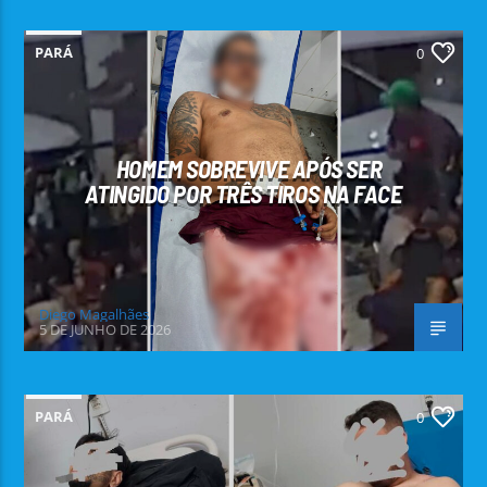
PARÁ
0
HOMEM SOBREVIVE APÓS SER
ATINGIDO POR TRÊS TIROS NA FACE
Diego Magalhães
5 DE JUNHO DE 2026
PARÁ
0