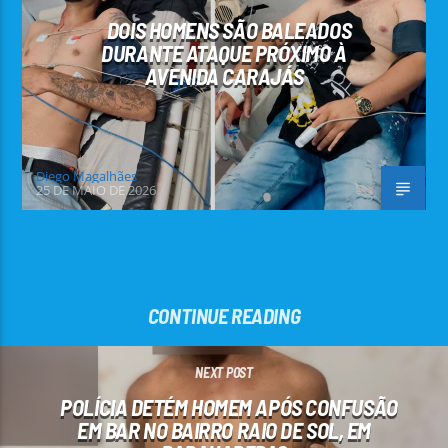
DOIS HOMENS SÃO BALEADOS
DURANTE ATAQUE PRÓXIMO À
AVENIDA CARAJÁS
Diego Magalhães
25 DE MAIO DE 2026
CONTINUE READING
NEXT POST
POLÍCIA DETÉM HOMEM APÓS CONFUSÃO
EM BAR NO BAIRRO RAIO DE SOL, EM