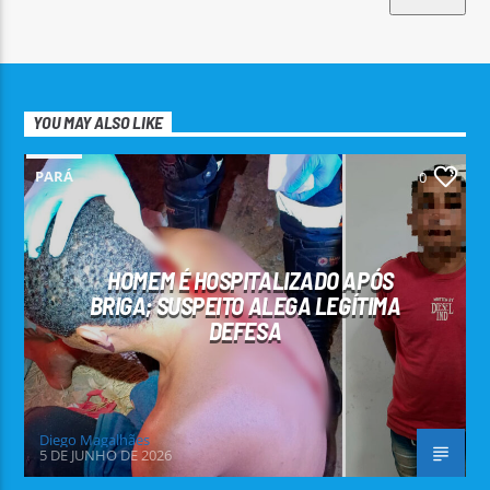
YOU MAY ALSO LIKE
PARÁ
0
HOMEM É HOSPITALIZADO APÓS
BRIGA; SUSPEITO ALEGA LEGÍTIMA
DEFESA
Diego Magalhães
5 DE JUNHO DE 2026