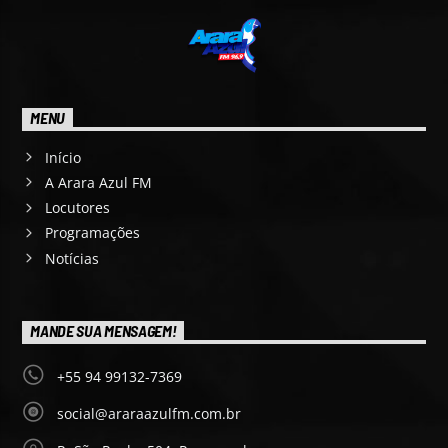
MENU
Início
A Arara Azul FM
Locutores
Programações
Notícias
MANDE SUA MENSAGEM!
+55 94 99132-7369
social@araraazulfm.com.br