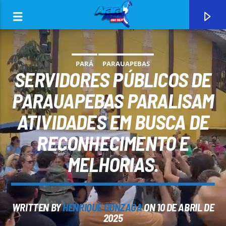
PARÁ
PARAUAPEBAS
SERVIDORES PÚBLICOS DE
PARAUAPEBAS PARALISAM
ATIVIDADES EM BUSCA DE
0:00
RECONHECIMENTO E
MELHORIAS.
CURRENT TRACK
WRITTEN BY
HENRIQUE GONZAGA
ON 10 DE ABRIL DE
ARARA AZUL FM 96,9
2025