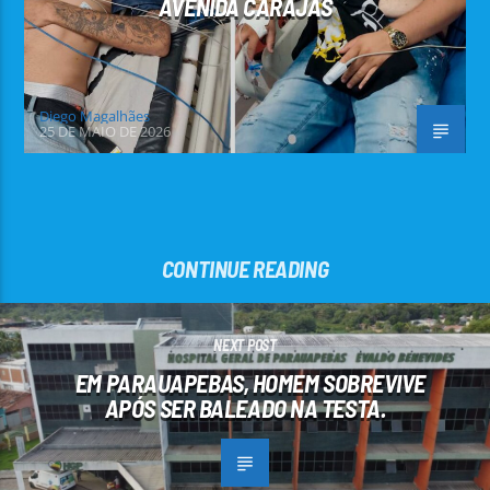
AVENIDA CARAJÁS
Diego Magalhães
25 DE MAIO DE 2026
CONTINUE READING
NEXT POST
EM PARAUAPEBAS, HOMEM SOBREVIVE
APÓS SER BALEADO NA TESTA.