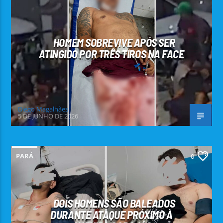
HOMEM SOBREVIVE APÓS SER
ATINGIDO POR TRÊS TIROS NA FACE
Diego Magalhães
5 DE JUNHO DE 2026
PARÁ
0
DOIS HOMENS SÃO BALEADOS
DURANTE ATAQUE PRÓXIMO À