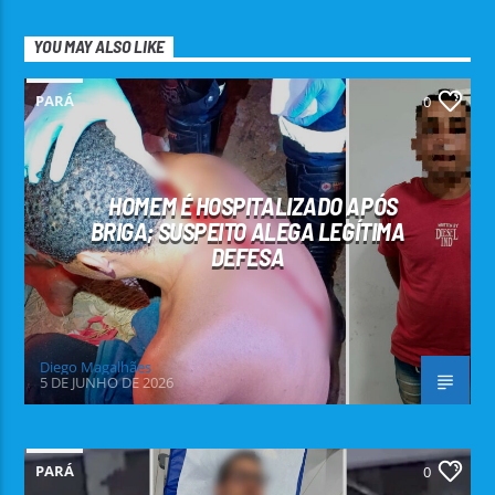
YOU MAY ALSO LIKE
PARÁ
0
HOMEM É HOSPITALIZADO APÓS
BRIGA; SUSPEITO ALEGA LEGÍTIMA
DEFESA
Diego Magalhães
5 DE JUNHO DE 2026
PARÁ
0