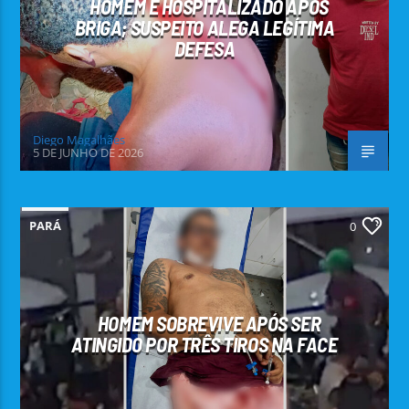
HOMEM É HOSPITALIZADO APÓS
BRIGA; SUSPEITO ALEGA LEGÍTIMA
DEFESA
Diego Magalhães
5 DE JUNHO DE 2026
PARÁ
0
HOMEM SOBREVIVE APÓS SER
ATINGIDO POR TRÊS TIROS NA FACE