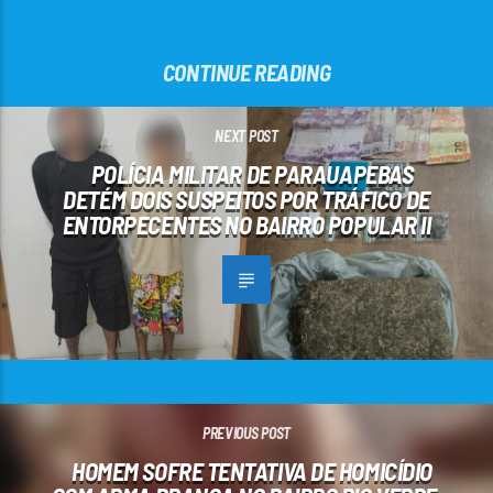
CONTINUE READING
NEXT POST
POLÍCIA MILITAR DE PARAUAPEBAS
DETÉM DOIS SUSPEITOS POR TRÁFICO DE
ENTORPECENTES NO BAIRRO POPULAR II
PREVIOUS POST
HOMEM SOFRE TENTATIVA DE HOMICÍDIO