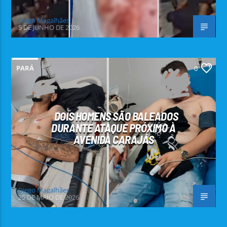
Diego Magalhães
5 DE JUNHO DE 2026
PARÁ
0
DOIS HOMENS SÃO BALEADOS
DURANTE ATAQUE PRÓXIMO À
AVENIDA CARAJÁS
Diego Magalhães
25 DE MAIO DE 2026