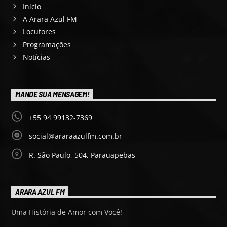
Início
A Arara Azul FM
Locutores
Programações
Notícias
MANDE SUA MENSAGEM!
+55 94 99132-7369
social@araraazulfm.com.br
R. São Paulo, 504, Parauapebas
ARARA AZUL FM
Uma História de Amor com Você!