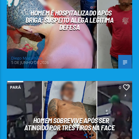
HOMEM É HOSPITALIZADO APÓS
BRIGA; SUSPEITO ALEGA LEGÍTIMA
DEFESA
Diego Magalhães
5 DE JUNHO DE 2026
PARÁ
0
HOMEM SOBREVIVE APÓS SER
ATINGIDO POR TRÊS TIROS NA FACE