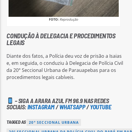
FOTO:
Reprodução
CONDUÇÃO À DELEGACIA E PROCEDIMENTOS
LEGAIS
Diante dos fatos, a Polícia deu voz de prisão a Isaias
e, em seguida, o conduziu à Delegacia de Polícia Civil
da 20° Seccional Urbana de Parauapebas para os
procedimentos legais cabíveis.
– SIGA A ARARA AZUL FM 96.9 NAS REDES
SOCIAIS:
INSTAGRAM
/
WHATSAPP
/
YOUTUBE
TAGGED AS
20° SECCIONAL URBANA
20º SECCIONAL URBANA DA POLÍCIA CIVIL DO PARÁ EM PA