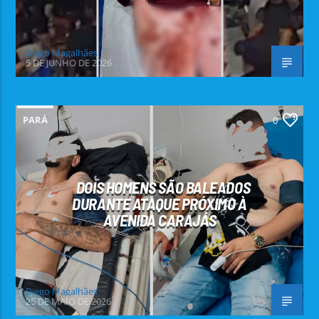
Diego Magalhães
5 DE JUNHO DE 2026
PARÁ
0
DOIS HOMENS SÃO BALEADOS
DURANTE ATAQUE PRÓXIMO À
AVENIDA CARAJÁS
Diego Magalhães
25 DE MAIO DE 2026