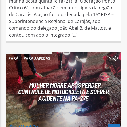
manhã desta quinta-feira (21), a “Operação Ponto
Crítico 6”, com atuação em municípios da região
de Carajás. A ação foi coordenada pela 16ª RISP –
Superintendência Regional de Carajás, sob
comando do delegado João Abel B. de Mattos, e
contou com apoio integrado […]
PARÁ
PARAUAPEBAS
0
MULHER MORRE APÓS PERDER
CONTROLE DE MOTOCICLETA E SOFRER
ACIDENTE NA PA-275
Diego Magalhães