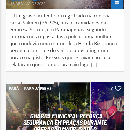
13 DE MAIO DE 2026
Um grave acidente foi registrado na rodovia
Faisal Salmen (PA-275), nas proximidades da
empresa Sotreq, em Parauapebas. Segundo
informações repassadas à polícia, uma mulher
que conduzia uma motocicleta Honda Biz branca
perdeu o controle do veículo após atingir um
buraco na pista. Pessoas que estavam no local
relataram que a condutora caiu logo […]
PARÁ
PARAUAPEBAS
0
GUARDA MUNICIPAL REFORÇA
SEGURANÇA EM PRAÇAS DURANTE
OPERAÇÃO MADRUGADÃO