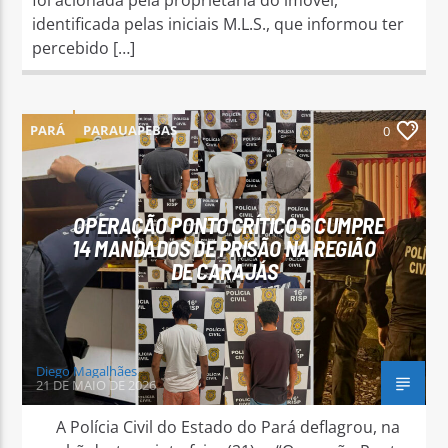
identificada pelas iniciais M.L.S., que informou ter
percebido […]
PARÁ
PARAUAPEBAS
0
OPERAÇÃO PONTO CRÍTICO 6 CUMPRE
14 MANDADOS DE PRISÃO NA REGIÃO
DE CARAJÁS
Diego Magalhães
21 DE MAIO DE 2026
A Polícia Civil do Estado do Pará deflagrou, na