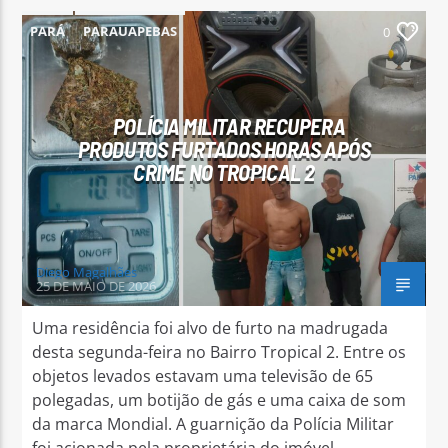
PARÁ
PARAUAPEBAS
0
POLÍCIA MILITAR RECUPERA
PRODUTOS FURTADOS HORAS APÓS
CRIME NO TROPICAL 2
Diego Magalhães
25 DE MAIO DE 2026
Uma residência foi alvo de furto na madrugada
desta segunda-feira no Bairro Tropical 2. Entre os
objetos levados estavam uma televisão de 65
polegadas, um botijão de gás e uma caixa de som
da marca Mondial. A guarnição da Polícia Militar
foi acionada pela proprietária do imóvel,