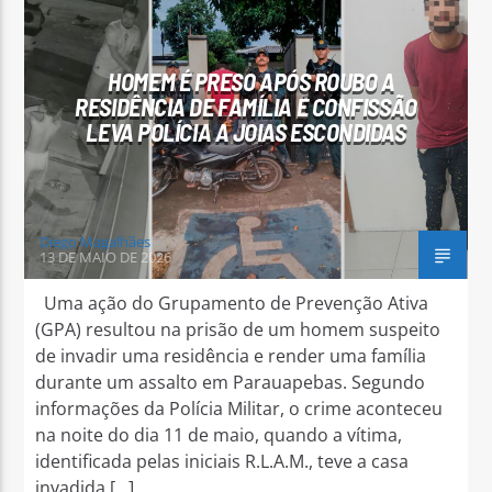
HOMEM É PRESO APÓS ROUBO A
RESIDÊNCIA DE FAMÍLIA E CONFISSÃO
LEVA POLÍCIA A JOIAS ESCONDIDAS
Diego Magalhães
13 DE MAIO DE 2026
Uma ação do Grupamento de Prevenção Ativa
(GPA) resultou na prisão de um homem suspeito
de invadir uma residência e render uma família
durante um assalto em Parauapebas. Segundo
informações da Polícia Militar, o crime aconteceu
na noite do dia 11 de maio, quando a vítima,
identificada pelas iniciais R.L.A.M., teve a casa
invadida […]