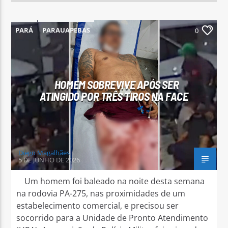
PARÁ
PARAUAPEBAS
0
HOMEM SOBREVIVE APÓS SER
ATINGIDO POR TRÊS TIROS NA FACE
Diego Magalhães
5 DE JUNHO DE 2026
Um homem foi baleado na noite desta semana
na rodovia PA-275, nas proximidades de um
estabelecimento comercial, e precisou ser
socorrido para a Unidade de Pronto Atendimento