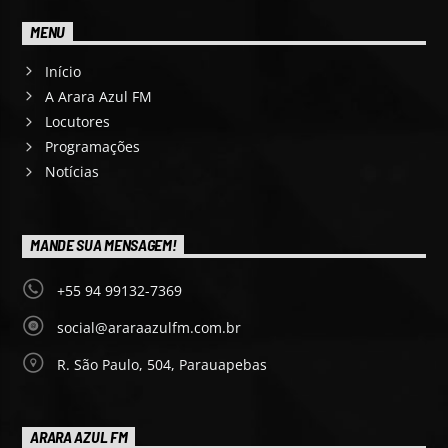
MENU
Início
A Arara Azul FM
Locutores
Programações
Notícias
MANDE SUA MENSAGEM!
+55 94 99132-7369
social@araraazulfm.com.br
R. São Paulo, 504, Parauapebas
ARARA AZUL FM