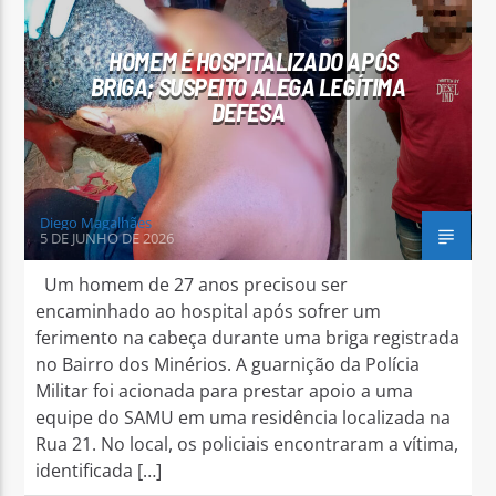
HOMEM É HOSPITALIZADO APÓS
BRIGA; SUSPEITO ALEGA LEGÍTIMA
DEFESA
Arara Azul FM
Diego Magalhães
5 DE JUNHO DE 2026
Um homem de 27 anos precisou ser
encaminhado ao hospital após sofrer um
ferimento na cabeça durante uma briga registrada
no Bairro dos Minérios. A guarnição da Polícia
Militar foi acionada para prestar apoio a uma
equipe do SAMU em uma residência localizada na
Rua 21. No local, os policiais encontraram a vítima,
identificada […]