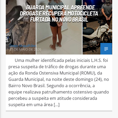
GUARDA MUNICIPAL APREENDE
DROGAS E RECUPERA MOTOCICLETA
FURTADA NO NOVO BRASIL
Diego Magalhães
25 DE MAIO DE 2026
Uma mulher identificada pelas iniciais L.H.S. foi
presa suspeita de tráfico de drogas durante uma
ação da Ronda Ostensiva Municipal (ROMU), da
Guarda Municipal, na noite deste domingo (24), no
Bairro Novo Brasil. Segundo a ocorrência, a
equipe realizava patrulhamento ostensivo quando
percebeu a suspeita em atitude considerada
suspeita em uma área […]