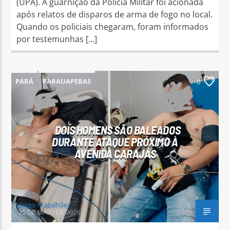
(UPA). A guarnição da Polícia Militar foi acionada
após relatos de disparos de arma de fogo no local.
Quando os policiais chegaram, foram informados
por testemunhas […]
PARÁ
PARAUAPEBAS
0
DOIS HOMENS SÃO BALEADOS
DURANTE ATAQUE PRÓXIMO À
AVENIDA CARAJÁS
Diego Magalhães
25 DE MAIO DE 2026