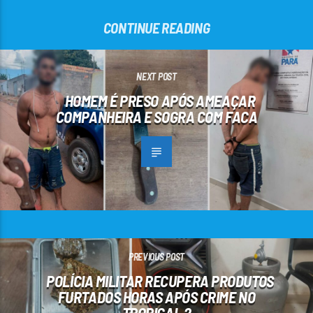
CONTINUE READING
NEXT POST
HOMEM É PRESO APÓS AMEAÇAR
COMPANHEIRA E SOGRA COM FACA
PREVIOUS POST
POLÍCIA MILITAR RECUPERA PRODUTOS
FURTADOS HORAS APÓS CRIME NO