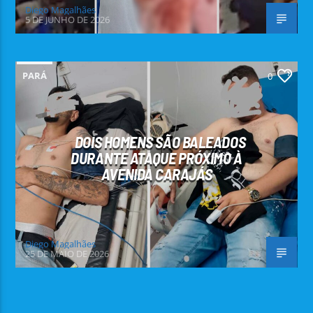
Diego Magalhães
5 DE JUNHO DE 2026
PARÁ
0
DOIS HOMENS SÃO BALEADOS
DURANTE ATAQUE PRÓXIMO À
AVENIDA CARAJÁS
Diego Magalhães
25 DE MAIO DE 2026