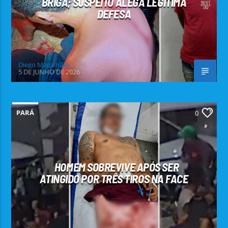
BRIGA; SUSPEITO ALEGA LEGÍTIMA
DEFESA
Diego Magalhães
5 DE JUNHO DE 2026
PARÁ
0
HOMEM SOBREVIVE APÓS SER
ATINGIDO POR TRÊS TIROS NA FACE