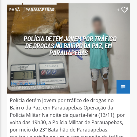
PARÁ
PARAUAPEBAS
1
POLÍCIA DETÉM JOVEM POR TRÁFICO
DE DROGAS NO BAIRRO DA PAZ, EM
PARAUAPEBAS
Henrique Gonzaga
14 DE NOVEMBRO DE 2025
Polícia detém jovem por tráfico de drogas no
Bairro da Paz, em Parauapebas Operação da
Polícia Militar Na noite da quarta-feira (13/11), por
volta das 19h30, a Polícia Militar de Parauapebas,
por meio do 23º Batalhão de Parauapebas,
realizou a prisão de um jovem suspeito de tráfico