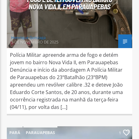
NOVA VIDA II, EM PARAUAPEBAS
Henrique Gonzaga
5 DE NOVEMBRO DE 2025
Polícia Militar apreende arma de fogo e detém
jovem no bairro Nova Vida II, em Parauapebas
Denúncia e início da abordagem A Polícia Militar
de Parauapebas do 23ºBatalhão (23ºBPM)
apreendeu um revólver calibre .32 e deteve João
Eduardo Corte Santos, de 20 anos, durante uma
ocorrência registrada na manhã da terça-feira
(04/11), por volta das […]
PARÁ
PARAUAPEBAS
1