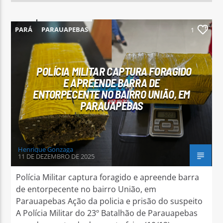
PARÁ
PARAUAPEBAS
1
POLÍCIA MILITAR CAPTURA FORAGIDO
E APREENDE BARRA DE
ENTORPECENTE NO BAIRRO UNIÃO, EM
PARAUAPEBAS
Henrique Gonzaga
11 DE DEZEMBRO DE 2025
Polícia Militar captura foragido e apreende barra
de entorpecente no bairro União, em
Parauapebas Ação da policia e prisão do suspeito
A Polícia Militar do 23º Batalhão de Parauapebas