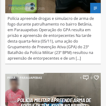
Henrique Gonzaga
7 DE NOVEMBRO DE 2025
Polícia apreende drogas e simulacro de arma de
fogo durante patrulhamento no bairro Betânia,
em Parauapebas Operação do GPA resulta em
prisão e apreensão de entorpecentes Na tarde
desta quarta-feira (05/11), uma ação do
Grupamento de Prevenção Ativa (GPA) do 23º
Batalhão da Polícia Militar (23º BPM) resultou na
apreensão de entorpecentes e de um […]
PARÁ
PARAUAPEBAS
1
0
POLÍCIA MILITAR APREENDE ARMA DE
FOGO E DETÉM JOVEM NO BAIRRO