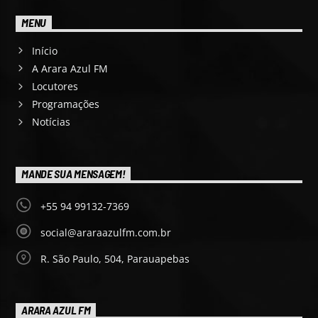
MENU
Início
A Arara Azul FM
Locutores
Programações
Notícias
MANDE SUA MENSAGEM!
+55 94 99132-7369
social@araraazulfm.com.br
R. São Paulo, 504, Parauapebas
ARARA AZUL FM