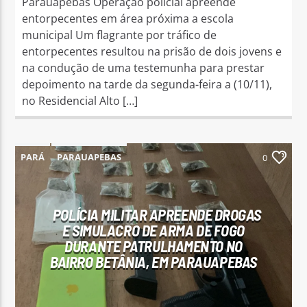
Parauapebas Operação policial apreende
entorpecentes em área próxima a escola
municipal Um flagrante por tráfico de
entorpecentes resultou na prisão de dois jovens e
na condução de uma testemunha para prestar
depoimento na tarde da segunda-feira a (10/11),
no Residencial Alto […]
PARÁ
PARAUAPEBAS
0
POLÍCIA MILITAR APREENDE DROGAS
E SIMULACRO DE ARMA DE FOGO
DURANTE PATRULHAMENTO NO
BAIRRO BETÂNIA, EM PARAUAPEBAS