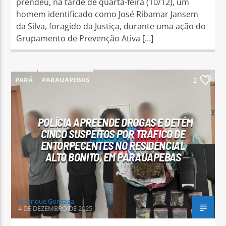
prendeu, na tarde de quarta-feira (10/12), um
homem identificado como José Ribamar Jansem
da Silva, foragido da Justiça, durante uma ação do
Grupamento de Prevenção Ativa […]
PARÁ
PARAUAPEBAS
2
POLÍCIA APREENDE DROGAS E DETÉM
CINCO SUSPEITOS POR TRÁFICO DE
ENTORPECENTES NO RESIDENCIAL
ALTO BONITO, EM PARAUAPEBAS
Henrique Gonzaga
4 DE DEZEMBRO DE 2025