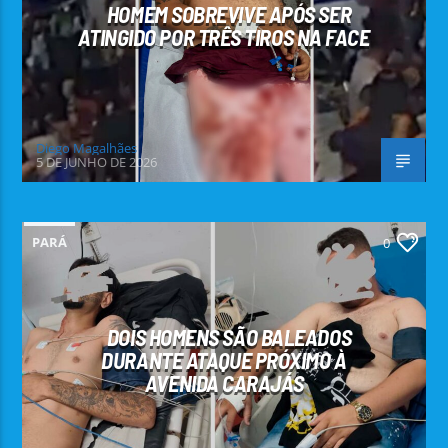
HOMEM SOBREVIVE APÓS SER
ATINGIDO POR TRÊS TIROS NA FACE
Diego Magalhães
5 DE JUNHO DE 2026
PARÁ
0
DOIS HOMENS SÃO BALEADOS
DURANTE ATAQUE PRÓXIMO À
AVENIDA CARAJÁS