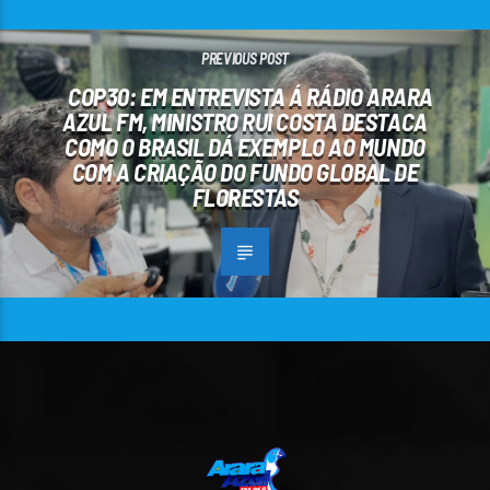
PREVIOUS POST
COP30: EM ENTREVISTA Á RÁDIO ARARA
AZUL FM, MINISTRO RUI COSTA DESTACA
COMO O BRASIL DÁ EXEMPLO AO MUNDO
COM A CRIAÇÃO DO FUNDO GLOBAL DE
FLORESTAS