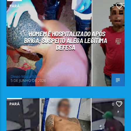
PARÁ
0
HOMEM É HOSPITALIZADO APÓS
BRIGA; SUSPEITO ALEGA LEGÍTIMA
DEFESA
Diego Magalhães
5 DE JUNHO DE 2026
PARÁ
0