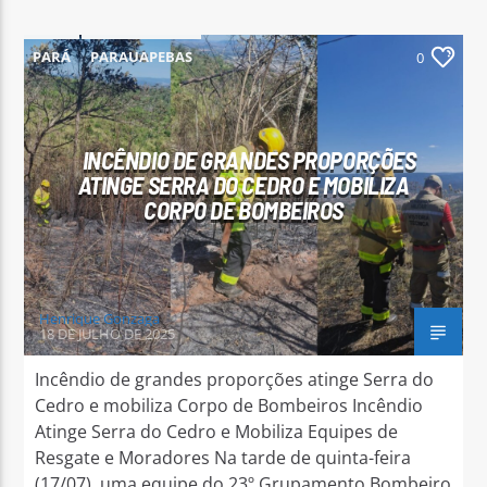
PARÁ
PARAUAPEBAS
0
INCÊNDIO DE GRANDES PROPORÇÕES
ATINGE SERRA DO CEDRO E MOBILIZA
CORPO DE BOMBEIROS
Henrique Gonzaga
18 DE JULHO DE 2025
Incêndio de grandes proporções atinge Serra do
Cedro e mobiliza Corpo de Bombeiros Incêndio
Atinge Serra do Cedro e Mobiliza Equipes de
Resgate e Moradores Na tarde de quinta-feira
(17/07), uma equipe do 23º Grupamento Bombeiro