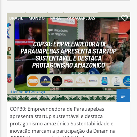
BRASIL
MUNDO
PARÁ
PARAUAPEBAS
1
COP30: EMPREENDEDORA DE
PARAUAPEBAS APRESENTA STARTUP
SUSTENTÁVEL E DESTACA
PROTAGONISMO AMAZÔNICO
Henrique Gonzaga
13 DE NOVEMBRO DE 2025
COP30: Empreendedora de Parauapebas
apresenta startup sustentável e destaca
protagonismo amazônico Sustentabilidade e
inovação marcam a participação da Dinam na