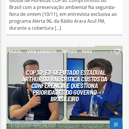
Global de Florestas COP30: Compromisso do
Brasil com a preservação ambiental Na segunda-
feira de ontem (10/11), em entrevista exclusiva ao
programa Alerta 96, da Rádio Arara Azul FM,
durante a cobertura […]
BRASIL
MEIO AMBIENTE
MUNDO
PARÁ
1
PARAUAPEBAS
COP30: EX-DEPUTADO ESTADUAL
ARTHUR DO VAL CRITICA CUSTOS DA
CONFERÊNCIA E QUESTIONA
PRIORIDADES DO GOVERNO
BRASILEIRO
Henrique Gonzaga
11 DE NOVEMBRO DE 2025