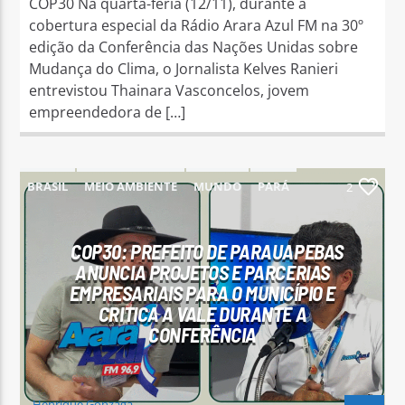
COP30 Na quarta-feria (12/11), durante a
cobertura especial da Rádio Arara Azul FM na 30º
edição da Conferência das Nações Unidas sobre
Mudança do Clima, o Jornalista Kelves Ranieri
entrevistou Thainara Vasconcelos, jovem
empreendedora de […]
BRASIL
MEIO AMBIENTE
MUNDO
PARÁ
2
PARAUAPEBAS
COP30: PREFEITO DE PARAUAPEBAS
ANUNCIA PROJETOS E PARCERIAS
EMPRESARIAIS PARA O MUNICÍPIO E
CRITICA A VALE DURANTE A
CONFERÊNCIA
Henrique Gonzaga