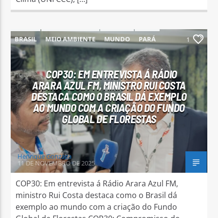
BRASIL
MEIO AMBIENTE
MUNDO
PARÁ
1
PARAUAPEBAS
COP30: EM ENTREVISTA Á RÁDIO
ARARA AZUL FM, MINISTRO RUI COSTA
DESTACA COMO O BRASIL DÁ EXEMPLO
AO MUNDO COM A CRIAÇÃO DO FUNDO
GLOBAL DE FLORESTAS
Henrique Gonzaga
11 DE NOVEMBRO DE 2025
COP30: Em entrevista á Rádio Arara Azul FM,
ministro Rui Costa destaca como o Brasil dá
exemplo ao mundo com a criação do Fundo