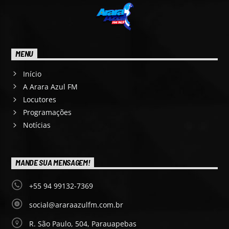
MENU
Início
A Arara Azul FM
Locutores
Programações
Notícias
MANDE SUA MENSAGEM!
+55 94 99132-7369
social@araraazulfm.com.br
R. São Paulo, 504, Parauapebas