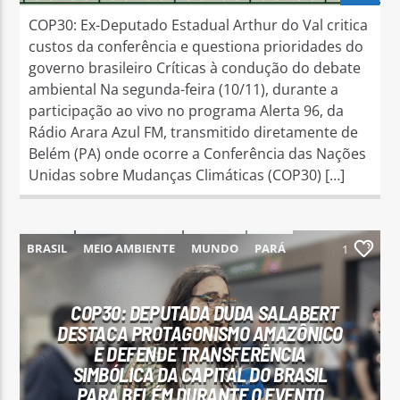
COP30: Ex-Deputado Estadual Arthur do Val critica
custos da conferência e questiona prioridades do
governo brasileiro Críticas à condução do debate
ambiental Na segunda-feira (10/11), durante a
participação ao vivo no programa Alerta 96, da
Rádio Arara Azul FM, transmitido diretamente de
Belém (PA) onde ocorre a Conferência das Nações
Unidas sobre Mudanças Climáticas (COP30) […]
BRASIL
MEIO AMBIENTE
MUNDO
PARÁ
1
PARAUAPEBAS
COP30: DEPUTADA DUDA SALABERT
DESTACA PROTAGONISMO AMAZÔNICO
E DEFENDE TRANSFERÊNCIA
SIMBÓLICA DA CAPITAL DO BRASIL
PARA BELÉM DURANTE O EVENTO