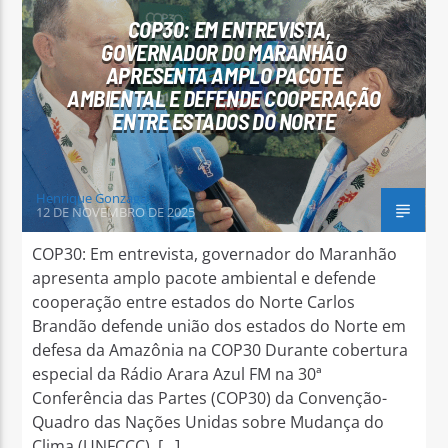
COP30: EM ENTREVISTA,
GOVERNADOR DO MARANHÃO
APRESENTA AMPLO PACOTE
AMBIENTAL E DEFENDE COOPERAÇÃO
ENTRE ESTADOS DO NORTE
Henrique Gonzaga
12 DE NOVEMBRO DE 2025
COP30: Em entrevista, governador do Maranhão
apresenta amplo pacote ambiental e defende
cooperação entre estados do Norte Carlos
Brandão defende união dos estados do Norte em
defesa da Amazônia na COP30 Durante cobertura
especial da Rádio Arara Azul FM na 30ª
Conferência das Partes (COP30) da Convenção-
Quadro das Nações Unidas sobre Mudança do
Clima (UNFCCC), […]