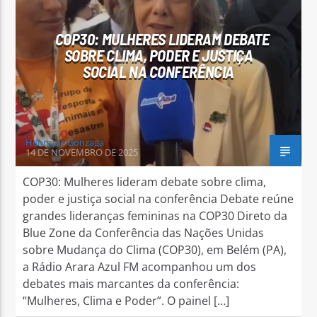
COP30: MULHERES LIDERAM DEBATE
SOBRE CLIMA, PODER E JUSTIÇA
SOCIAL NA CONFERÊNCIA
Arara Azul FM
Henrique Gonzaga
14 DE NOVEMBRO DE 2025
COP30: Mulheres lideram debate sobre clima,
poder e justiça social na conferência Debate reúne
grandes lideranças femininas na COP30 Direto da
Blue Zone da Conferência das Nações Unidas
sobre Mudança do Clima (COP30), em Belém (PA),
a Rádio Arara Azul FM acompanhou um dos
debates mais marcantes da conferência:
“Mulheres, Clima e Poder”. O painel […]