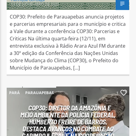
13 DE NOVEMBRO DE 2025
COP30: Prefeito de Parauapebas anuncia projetos
e parcerias empresariais para o município e critica
a Vale durante a conferência COP30: Parcerias e
Criticas Na última quarta-feira (12/11), em
entrevista exclusiva à Rádio Arara Azul FM durante
a 30º edição da Conferência das Nações Unidas
sobre Mudança do Clima (COP30), o Prefeito do
Município de Parauapebas, […]
PARÁ
PARAUAPEBAS
1
COP30: DIRETOR DA AMAZÔNIA E
MEIO AMBIENTE DA POLÍCIA FEDERAL,
HUMBERTO FREIRE DE BARROS,
DESTACA AVANÇOS NO COMBATE AO
GARIMPO ILEGAL E NA COOPERAÇÃO