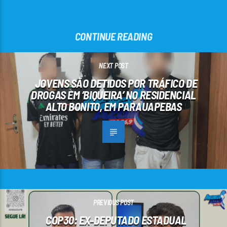
CONTINUE READING
NEXT POST
JOVENS SÃO DETIDOS POR TRÁFICO DE
DROGAS EM ‘BIQUEIRA’ NO RESIDENCIAL
ALTO BONITO, EM PARAUAPEBAS
PREVIOUS POST
COP30: EX-DEPUTADO ESTADUAL