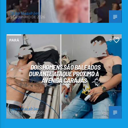
Diego Magalhães
5 DE JUNHO DE 2026
PARÁ
0
DOIS HOMENS SÃO BALEADOS
DURANTE ATAQUE PRÓXIMO À
AVENIDA CARAJÁS
Diego Magalhães
25 DE MAIO DE 2026