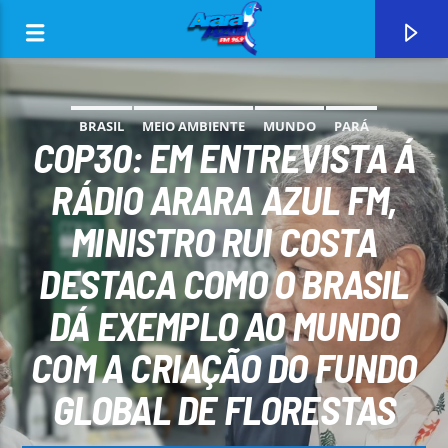
BRASIL
MEIO AMBIENTE
MUNDO
PARÁ
COP30: EM ENTREVISTA Á
PARAUAPEBAS
RÁDIO ARARA AZUL FM,
MINISTRO RUI COSTA
0:00
DESTACA COMO O BRASIL
DÁ EXEMPLO AO MUNDO
COM A CRIAÇÃO DO FUNDO
CURRENT TRACK
GLOBAL DE FLORESTAS
ARARA AZUL FM 96,9