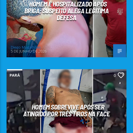
HOMEM É HOSPITALIZADO APÓS
BRIGA; SUSPEITO ALEGA LEGÍTIMA
DEFESA
Diego Magalhães
5 DE JUNHO DE 2026
PARÁ
0
HOMEM SOBREVIVE APÓS SER
ATINGIDO POR TRÊS TIROS NA FACE