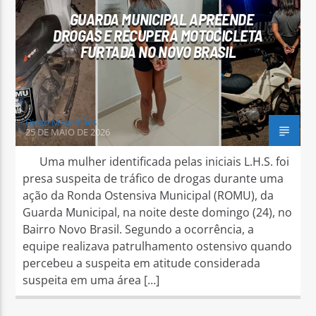
GUARDA MUNICIPAL APREENDE
DROGAS E RECUPERA MOTOCICLETA
FURTADA NO NOVO BRASIL
Diego Magalhães
25 DE MAIO DE 2026
Uma mulher identificada pelas iniciais L.H.S. foi
presa suspeita de tráfico de drogas durante uma
ação da Ronda Ostensiva Municipal (ROMU), da
Guarda Municipal, na noite deste domingo (24), no
Bairro Novo Brasil. Segundo a ocorrência, a
equipe realizava patrulhamento ostensivo quando
percebeu a suspeita em atitude considerada
suspeita em uma área […]