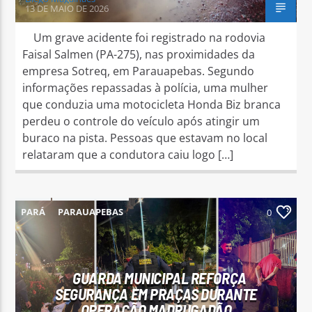
13 DE MAIO DE 2026
Um grave acidente foi registrado na rodovia
Faisal Salmen (PA-275), nas proximidades da
empresa Sotreq, em Parauapebas. Segundo
informações repassadas à polícia, uma mulher
que conduzia uma motocicleta Honda Biz branca
perdeu o controle do veículo após atingir um
buraco na pista. Pessoas que estavam no local
relataram que a condutora caiu logo […]
PARÁ
PARAUAPEBAS
0
GUARDA MUNICIPAL REFORÇA
SEGURANÇA EM PRAÇAS DURANTE
OPERAÇÃO MADRUGADÃO