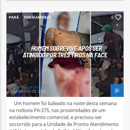
PARÁ
PARAUAPEBAS
0
HOMEM SOBREVIVE APÓS SER
ATINGIDO POR TRÊS TIROS NA FACE
Diego Magalhães
5 DE JUNHO DE 2026
Um homem foi baleado na noite desta semana
na rodovia PA-275, nas proximidades de um
estabelecimento comercial, e precisou ser
socorrido para a Unidade de Pronto Atendimento