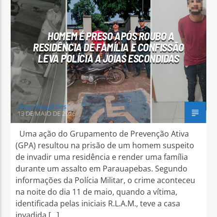
HOMEM É PRESO APÓS ROUBO A
RESIDÊNCIA DE FAMÍLIA E CONFISSÃO
LEVA POLÍCIA A JOIAS ESCONDIDAS
Diego Magalhães
13 DE MAIO DE 2026
Uma ação do Grupamento de Prevenção Ativa
(GPA) resultou na prisão de um homem suspeito
de invadir uma residência e render uma família
durante um assalto em Parauapebas. Segundo
informações da Polícia Militar, o crime aconteceu
na noite do dia 11 de maio, quando a vítima,
identificada pelas iniciais R.L.A.M., teve a casa
invadida […]