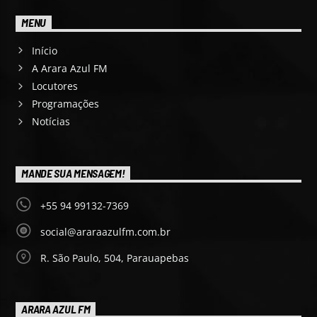
MENU
Início
A Arara Azul FM
Locutores
Programações
Notícias
MANDE SUA MENSAGEM!
+55 94 99132-7369
social@araraazulfm.com.br
R. São Paulo, 504, Parauapebas
ARARA AZUL FM