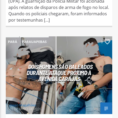
(UPA). A guarnição da Polícia Militar foi acionada
após relatos de disparos de arma de fogo no local.
Quando os policiais chegaram, foram informados
por testemunhas […]
PARÁ
PARAUAPEBAS
0
DOIS HOMENS SÃO BALEADOS
DURANTE ATAQUE PRÓXIMO À
AVENIDA CARAJÁS
Diego Magalhães
25 DE MAIO DE 2026