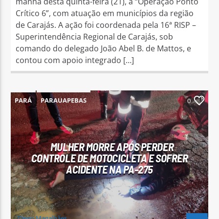
manhã desta quinta-feira (21), a “Operação Ponto
Crítico 6”, com atuação em municípios da região
de Carajás. A ação foi coordenada pela 16ª RISP –
Superintendência Regional de Carajás, sob
comando do delegado João Abel B. de Mattos, e
contou com apoio integrado […]
PARÁ
PARAUAPEBAS
0
MULHER MORRE APÓS PERDER
CONTROLE DE MOTOCICLETA E SOFRER
ACIDENTE NA PA-275
Diego Magalhães