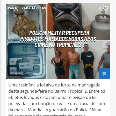
PARÁ
PARAUAPEBAS
0
POLÍCIA MILITAR RECUPERA
PRODUTOS FURTADOS HORAS APÓS
CRIME NO TROPICAL 2
Diego Magalhães
25 DE MAIO DE 2026
Uma residência foi alvo de furto na madrugada
desta segunda-feira no Bairro Tropical 2. Entre os
objetos levados estavam uma televisão de 65
polegadas, um botijão de gás e uma caixa de som
da marca Mondial. A guarnição da Polícia Militar
foi acionada pela proprietária do imóvel,