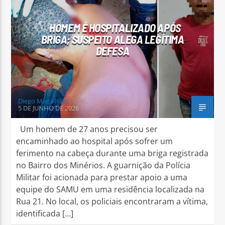
HOMEM É HOSPITALIZADO APÓS
BRIGA; SUSPEITO ALEGA LEGÍTIMA
DEFESA
Arara Azul FM
Diego Magalhães
5 DE JUNHO DE 2026
Um homem de 27 anos precisou ser
encaminhado ao hospital após sofrer um
ferimento na cabeça durante uma briga registrada
no Bairro dos Minérios. A guarnição da Polícia
Militar foi acionada para prestar apoio a uma
equipe do SAMU em uma residência localizada na
Rua 21. No local, os policiais encontraram a vítima,
identificada […]