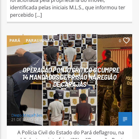
identificada pelas iniciais M.L.S., que informou ter
percebido […]
PARÁ
PARAUAPEBAS
0
OPERAÇÃO PONTO CRÍTICO 6 CUMPRE
14 MANDADOS DE PRISÃO NA REGIÃO
DE CARAJÁS
Diego Magalhães
21 DE MAIO DE 2026
A Polícia Civil do Estado do Pará deflagrou, na