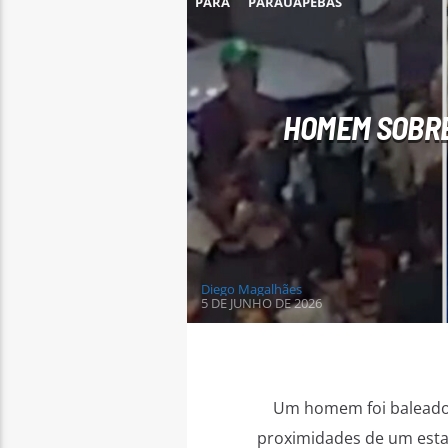
PARÁ
PARAUAPEBAS
HOMEM SOBRE
Diego Magalhães
5 DE JUNHO DE 2026
Um homem foi baleado n
proximidades de um estab