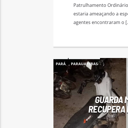
Patrulhamento Ordinário
estaria ameaçando a espo
agentes encontraram o [
PARÁ
PARAUAPEBAS
GUARDA M
RECUPERA 