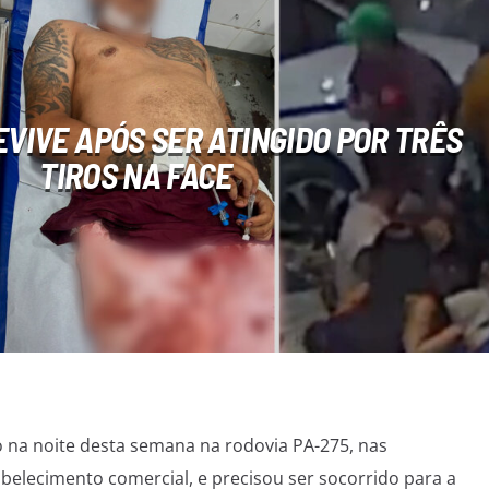
VIVE APÓS SER ATINGIDO POR TRÊS
TIROS NA FACE
a noite desta semana na rodovia PA-275, nas
elecimento comercial, e precisou ser socorrido para a