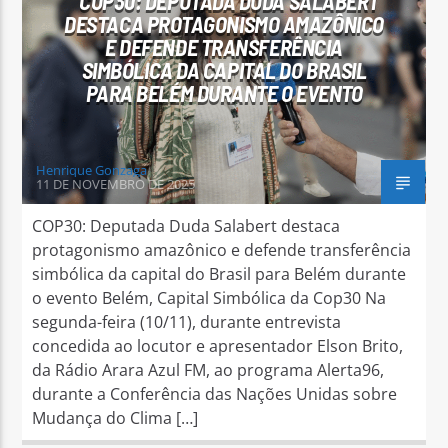
COP30: DEPUTADA DUDA SALABERT
DESTACA PROTAGONISMO AMAZÔNICO
E DEFENDE TRANSFERÊNCIA
SIMBÓLICA DA CAPITAL DO BRASIL
PARA BELÉM DURANTE O EVENTO
Henrique Gonzaga
11 DE NOVEMBRO DE 2025
COP30: Deputada Duda Salabert destaca
protagonismo amazônico e defende transferência
simbólica da capital do Brasil para Belém durante
o evento Belém, Capital Simbólica da Cop30 Na
segunda-feira (10/11), durante entrevista
concedida ao locutor e apresentador Elson Brito,
da Rádio Arara Azul FM, ao programa Alerta96,
durante a Conferência das Nações Unidas sobre
Mudança do Clima […]