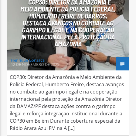
COP30: DIRETOR DA AMAZÔNIA E
MEIO AMBIENTE DA POLÍCIA FEDERAL,
HUMBERTO FREIRE DE BARROS,
DESTACA AVANÇOS NO COMBATE AO
GARIMPO ILEGAL E NA COOPERAÇÃO
INTERNACIONAL PELA PROTEÇÃO DA
AMAZÔNIA
Henrique Gonzaga
12 DE NOVEMBRO DE 2025
COP30: Diretor da Amazônia e Meio Ambiente da
Polícia Federal, Humberto Freire, destaca avanços
no combate ao garimpo ilegal e na cooperação
internacional pela proteção da Amazônia Diretor
da DAMAZ/PF destaca ações contra o garimpo
ilegal e reforça integração institucional durante a
COP30 em Belém Durante cobertura especial da
Rádio Arara Azul FM na A […]