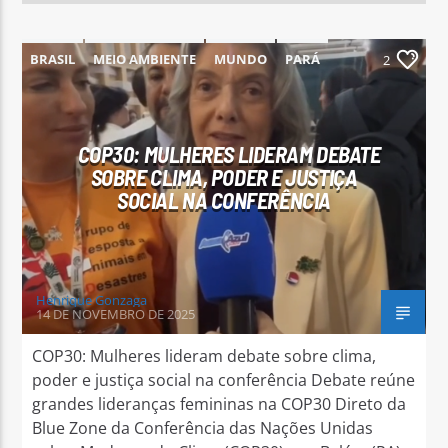
BRASIL
MEIO AMBIENTE
MUNDO
PARÁ
2
PARAUAPEBAS
COP30: MULHERES LIDERAM DEBATE
SOBRE CLIMA, PODER E JUSTIÇA
SOCIAL NA CONFERÊNCIA
Henrique Gonzaga
14 DE NOVEMBRO DE 2025
COP30: Mulheres lideram debate sobre clima,
poder e justiça social na conferência Debate reúne
grandes lideranças femininas na COP30 Direto da
Blue Zone da Conferência das Nações Unidas