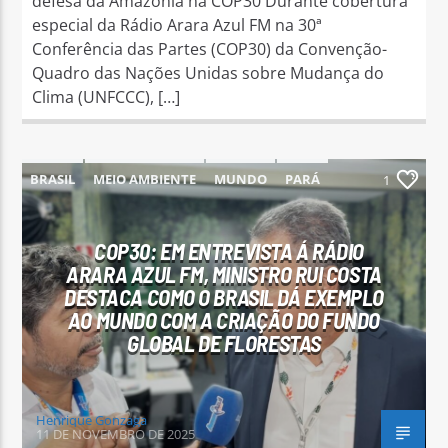
defesa da Amazônia na COP30 Durante cobertura
especial da Rádio Arara Azul FM na 30ª
Conferência das Partes (COP30) da Convenção-
Quadro das Nações Unidas sobre Mudança do
Clima (UNFCCC), […]
BRASIL
MEIO AMBIENTE
MUNDO
PARÁ
1
PARAUAPEBAS
COP30: EM ENTREVISTA Á RÁDIO
ARARA AZUL FM, MINISTRO RUI COSTA
DESTACA COMO O BRASIL DÁ EXEMPLO
AO MUNDO COM A CRIAÇÃO DO FUNDO
GLOBAL DE FLORESTAS
Henrique Gonzaga
11 DE NOVEMBRO DE 2025