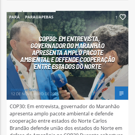
PARÁ
PARAUAPEBAS
1
COP30: EM ENTREVISTA,
GOVERNADOR DO MARANHÃO
APRESENTA AMPLO PACOTE
AMBIENTAL E DEFENDE COOPERAÇÃO
ENTRE ESTADOS DO NORTE
Henrique Gonzaga
12 DE NOVEMBRO DE 2025
COP30: Em entrevista, governador do Maranhão
apresenta amplo pacote ambiental e defende
cooperação entre estados do Norte Carlos
Brandão defende união dos estados do Norte em