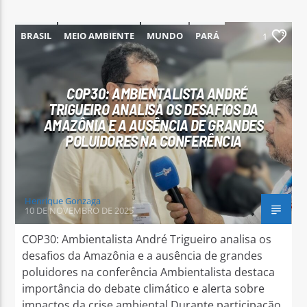
BRASIL
MEIO AMBIENTE
MUNDO
PARÁ
1
PARAUAPEBAS
COP30: AMBIENTALISTA ANDRÉ
TRIGUEIRO ANALISA OS DESAFIOS DA
AMAZÔNIA E A AUSÊNCIA DE GRANDES
POLUIDORES NA CONFERÊNCIA
Henrique Gonzaga
10 DE NOVEMBRO DE 2025
COP30: Ambientalista André Trigueiro analisa os
desafios da Amazônia e a ausência de grandes
poluidores na conferência Ambientalista destaca
importância do debate climático e alerta sobre
impactos da crise ambiental Durante participação