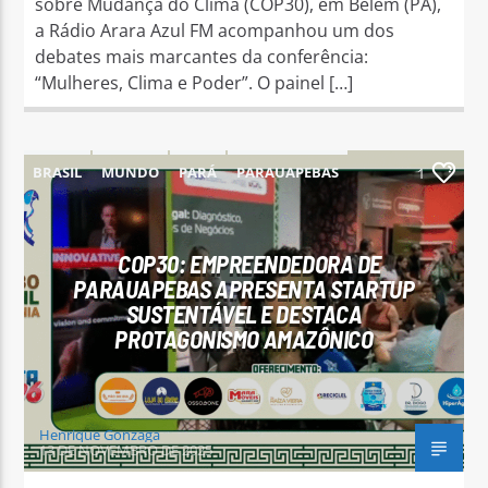
sobre Mudança do Clima (COP30), em Belém (PA),
a Rádio Arara Azul FM acompanhou um dos
debates mais marcantes da conferência:
“Mulheres, Clima e Poder”. O painel […]
BRASIL
MUNDO
PARÁ
PARAUAPEBAS
1
COP30: EMPREENDEDORA DE
PARAUAPEBAS APRESENTA STARTUP
SUSTENTÁVEL E DESTACA
PROTAGONISMO AMAZÔNICO
Henrique Gonzaga
13 DE NOVEMBRO DE 2025