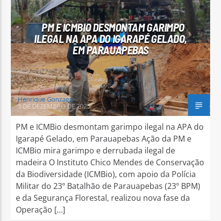
PM E ICMBIO DESMONTAM GARIMPO
ILEGAL NA APA DO IGARAPÉ GELADO,
EM PARAUAPEBAS
Arara Azul FM
Henrique Gonzaga
5 DE DEZEMBRO DE 2025
PM e ICMBio desmontam garimpo ilegal na APA do
Igarapé Gelado, em Parauapebas Ação da PM e
ICMBio mira garimpo e derrubada ilegal de
madeira O Instituto Chico Mendes de Conservação
da Biodiversidade (ICMBio), com apoio da Polícia
Militar do 23º Batalhão de Parauapebas (23º BPM)
e da Segurança Florestal, realizou nova fase da
Operação […]