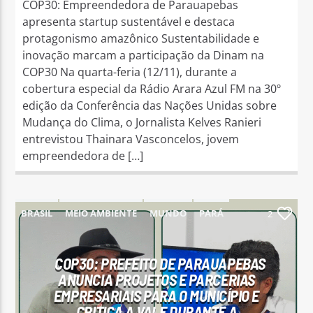
COP30: Empreendedora de Parauapebas
apresenta startup sustentável e destaca
protagonismo amazônico Sustentabilidade e
inovação marcam a participação da Dinam na
COP30 Na quarta-feria (12/11), durante a
cobertura especial da Rádio Arara Azul FM na 30º
edição da Conferência das Nações Unidas sobre
Mudança do Clima, o Jornalista Kelves Ranieri
entrevistou Thainara Vasconcelos, jovem
empreendedora de […]
BRASIL
MEIO AMBIENTE
MUNDO
PARÁ
2
PARAUAPEBAS
COP30: PREFEITO DE PARAUAPEBAS
ANUNCIA PROJETOS E PARCERIAS
EMPRESARIAIS PARA O MUNICÍPIO E
CRITICA A VALE DURANTE A