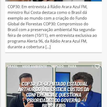
COP30: Em entrevista á Rádio Arara Azul FM,
ministro Rui Costa destaca como o Brasil dá
exemplo ao mundo com a criação do Fundo
Global de Florestas COP30: Compromisso do
Brasil com a preservação ambiental Na segunda-
feira de ontem (10/11), em entrevista exclusiva ao
programa Alerta 96, da Rádio Arara Azul FM,
durante a cobertura […]
BRASIL
MEIO AMBIENTE
MUNDO
PARÁ
1
PARAUAPEBAS
COP30: EX-DEPUTADO ESTADUAL
ARTHUR DO VAL CRITICA CUSTOS DA
CONFERÊNCIA E QUESTIONA
PRIORIDADES DO GOVERNO
BRASILEIRO