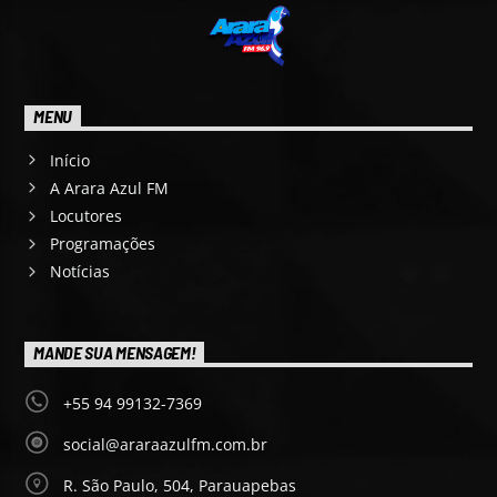
MENU
Início
A Arara Azul FM
Locutores
Programações
Notícias
MANDE SUA MENSAGEM!
+55 94 99132-7369
social@araraazulfm.com.br
R. São Paulo, 504, Parauapebas