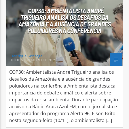
COP30: AMBIENTALISTA ANDRÉ
TRIGUEIRO ANALISA OS DESAFIOS DA
AMAZÔNIA E A AUSÊNCIA DE GRANDES
POLUIDORES NA CONFERÊNCIA
Henrique Gonzaga
10 DE NOVEMBRO DE 2025
COP30: Ambientalista André Trigueiro analisa os
desafios da Amazônia e a ausência de grandes
poluidores na conferência Ambientalista destaca
importância do debate climático e alerta sobre
impactos da crise ambiental Durante participação
ao vivo na Rádio Arara Azul FM, com o jornalista e
apresentador do programa Alerta 96, Elson Brito
nesta segunda-feira (10/11), o ambientalista […]