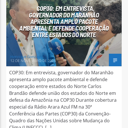
COP30: EM ENTREVISTA,
GOVERNADOR DO MARANHÃO
APRESENTA AMPLO PACOTE
AMBIENTAL E DEFENDE COOPERAÇÃO
ENTRE ESTADOS DO NORTE
Henrique Gonzaga
12 DE NOVEMBRO DE 2025
COP30: Em entrevista, governador do Maranhão
apresenta amplo pacote ambiental e defende
cooperação entre estados do Norte Carlos
Brandão defende união dos estados do Norte em
defesa da Amazônia na COP30 Durante cobertura
especial da Rádio Arara Azul FM na 30ª
Conferência das Partes (COP30) da Convenção-
Quadro das Nações Unidas sobre Mudança do
Clima (UNFCCC), […]