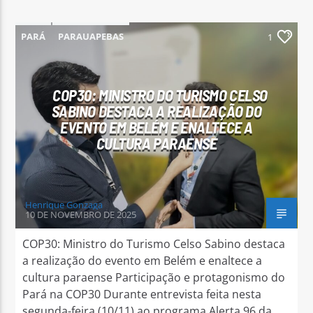
PARÁ
PARAUAPEBAS
1
COP30: MINISTRO DO TURISMO CELSO
SABINO DESTACA A REALIZAÇÃO DO
EVENTO EM BELÉM E ENALTECE A
CULTURA PARAENSE
Henrique Gonzaga
10 DE NOVEMBRO DE 2025
COP30: Ministro do Turismo Celso Sabino destaca
a realização do evento em Belém e enaltece a
cultura paraense Participação e protagonismo do
Pará na COP30 Durante entrevista feita nesta
segunda-feira (10/11) ao programa Alerta 96 da