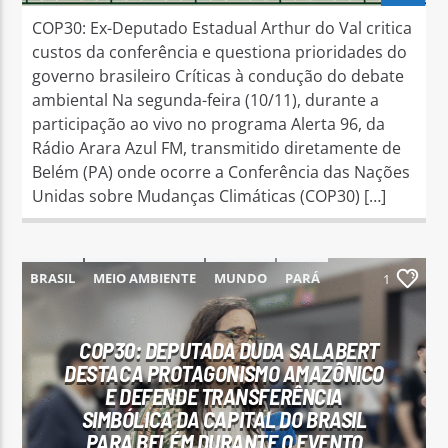
COP30: Ex-Deputado Estadual Arthur do Val critica
custos da conferência e questiona prioridades do
governo brasileiro Críticas à condução do debate
ambiental Na segunda-feira (10/11), durante a
participação ao vivo no programa Alerta 96, da
Rádio Arara Azul FM, transmitido diretamente de
Belém (PA) onde ocorre a Conferência das Nações
Unidas sobre Mudanças Climáticas (COP30) […]
BRASIL
MEIO AMBIENTE
MUNDO
PARÁ
1
PARAUAPEBAS
COP30: DEPUTADA DUDA SALABERT
DESTACA PROTAGONISMO AMAZÔNICO
E DEFENDE TRANSFERÊNCIA
SIMBÓLICA DA CAPITAL DO BRASIL
PARA BELÉM DURANTE O EVENTO