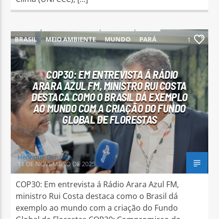
BRASIL
MEIO AMBIENTE
MUNDO
PARÁ
1
PARAUAPEBAS
COP30: EM ENTREVISTA Á RÁDIO
ARARA AZUL FM, MINISTRO RUI COSTA
DESTACA COMO O BRASIL DÁ EXEMPLO
AO MUNDO COM A CRIAÇÃO DO FUNDO
GLOBAL DE FLORESTAS
Henrique Gonzaga
11 DE NOVEMBRO DE 2025
COP30: Em entrevista á Rádio Arara Azul FM,
ministro Rui Costa destaca como o Brasil dá
exemplo ao mundo com a criação do Fundo