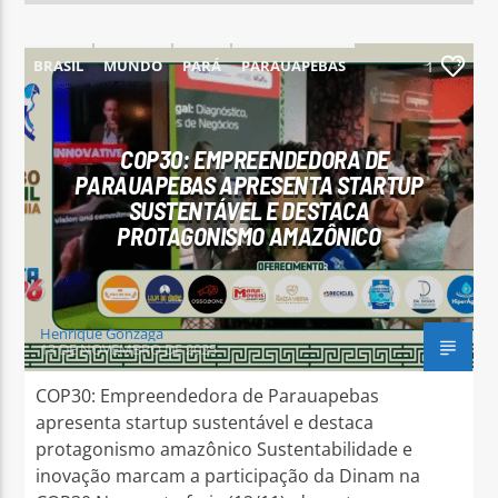
BRASIL
MUNDO
PARÁ
PARAUAPEBAS
1
COP30: EMPREENDEDORA DE
PARAUAPEBAS APRESENTA STARTUP
SUSTENTÁVEL E DESTACA
PROTAGONISMO AMAZÔNICO
Henrique Gonzaga
13 DE NOVEMBRO DE 2025
COP30: Empreendedora de Parauapebas
apresenta startup sustentável e destaca
protagonismo amazônico Sustentabilidade e
inovação marcam a participação da Dinam na