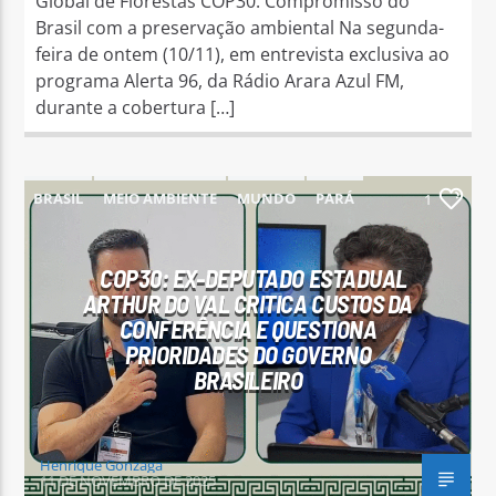
Global de Florestas COP30: Compromisso do
Brasil com a preservação ambiental Na segunda-
feira de ontem (10/11), em entrevista exclusiva ao
programa Alerta 96, da Rádio Arara Azul FM,
durante a cobertura […]
BRASIL
MEIO AMBIENTE
MUNDO
PARÁ
1
PARAUAPEBAS
COP30: EX-DEPUTADO ESTADUAL
ARTHUR DO VAL CRITICA CUSTOS DA
CONFERÊNCIA E QUESTIONA
PRIORIDADES DO GOVERNO
BRASILEIRO
Henrique Gonzaga
11 DE NOVEMBRO DE 2025