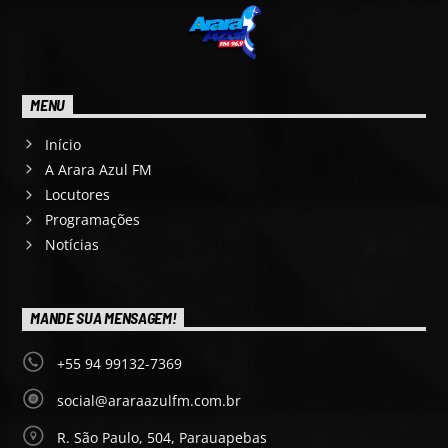
MENU
Início
A Arara Azul FM
Locutores
Programações
Notícias
MANDE SUA MENSAGEM!
+55 94 99132-7369
social@araraazulfm.com.br
R. São Paulo, 504, Parauapebas