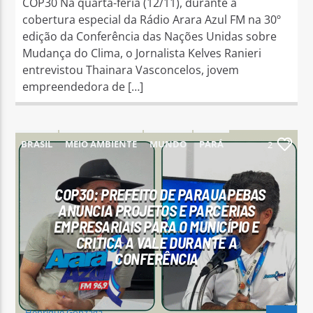
COP30 Na quarta-feria (12/11), durante a
cobertura especial da Rádio Arara Azul FM na 30º
edição da Conferência das Nações Unidas sobre
Mudança do Clima, o Jornalista Kelves Ranieri
entrevistou Thainara Vasconcelos, jovem
empreendedora de […]
BRASIL
MEIO AMBIENTE
MUNDO
PARÁ
2
PARAUAPEBAS
COP30: PREFEITO DE PARAUAPEBAS
ANUNCIA PROJETOS E PARCERIAS
EMPRESARIAIS PARA O MUNICÍPIO E
CRITICA A VALE DURANTE A
CONFERÊNCIA
Henrique Gonzaga