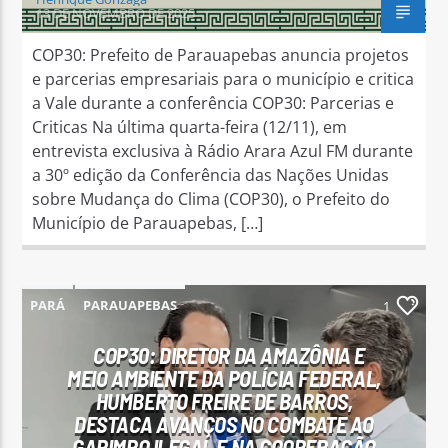
13 DE NOVEMBRO DE 2025
COP30: Prefeito de Parauapebas anuncia projetos
e parcerias empresariais para o município e critica
a Vale durante a conferência COP30: Parcerias e
Criticas Na última quarta-feira (12/11), em
entrevista exclusiva à Rádio Arara Azul FM durante
a 30º edição da Conferência das Nações Unidas
sobre Mudança do Clima (COP30), o Prefeito do
Município de Parauapebas, […]
PARÁ
PARAUAPEBAS
1
COP30: DIRETOR DA AMAZÔNIA E
MEIO AMBIENTE DA POLÍCIA FEDERAL,
HUMBERTO FREIRE DE BARROS,
DESTACA AVANÇOS NO COMBATE AO
GARIMPO ILEGAL E NA COOPERAÇÃO