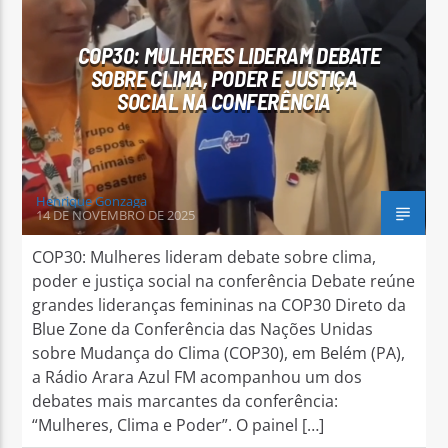
COP30: MULHERES LIDERAM DEBATE
SOBRE CLIMA, PODER E JUSTIÇA
SOCIAL NA CONFERÊNCIA
Arara Azul FM
Henrique Gonzaga
14 DE NOVEMBRO DE 2025
COP30: Mulheres lideram debate sobre clima,
poder e justiça social na conferência Debate reúne
grandes lideranças femininas na COP30 Direto da
Blue Zone da Conferência das Nações Unidas
sobre Mudança do Clima (COP30), em Belém (PA),
a Rádio Arara Azul FM acompanhou um dos
debates mais marcantes da conferência:
“Mulheres, Clima e Poder”. O painel […]