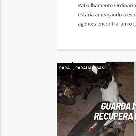
Patrulhamento Ordinário
estaria ameaçando a espo
agentes encontraram o [
PARÁ
PARAUAPEBAS
GUARDA M
RECUPERA 