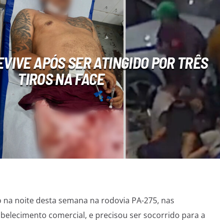
VIVE APÓS SER ATINGIDO POR TRÊS
TIROS NA FACE
a noite desta semana na rodovia PA-275, nas
elecimento comercial, e precisou ser socorrido para a