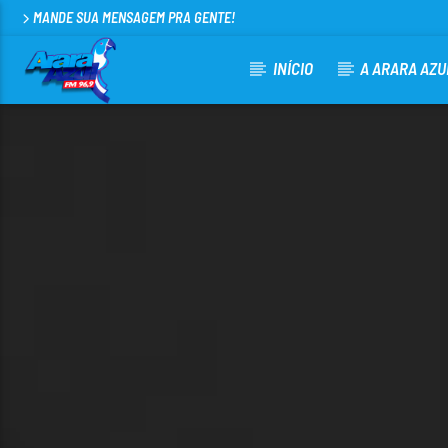
MANDE SUA MENSAGEM PRA GENTE!
INÍCIO
A ARARA AZU
CURRENT TRACK
ARARA AZUL FM 96,9
100