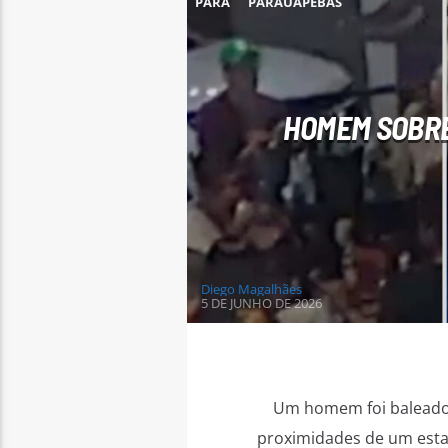
PARÁ
PARAUAPEBAS
HOMEM SOBRE
Diego Magalhães
5 DE JUNHO DE 2026
Um homem foi baleado n
proximidades de um estab