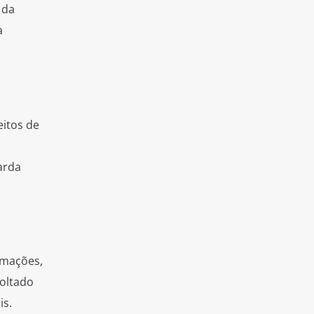
 da
a
eitos de
arda
ormações,
voltado
is.