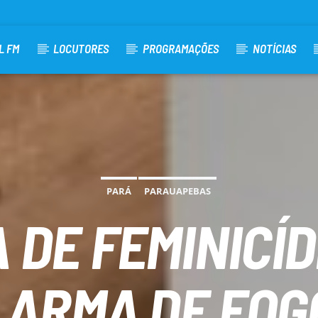
L FM
LOCUTORES
PROGRAMAÇÕES
NOTÍCIAS
PARÁ
PARAUAPEBAS
 DE FEMINICÍD
E ARMA DE FOG