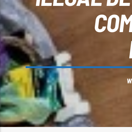
COM
W