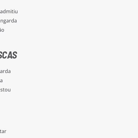
 admitiu
ingarda
ão
SCAS
garda
ma
estou
tar