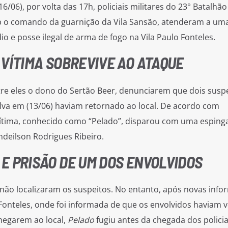
6/06), por volta das 17h, policiais militares do 23° Batalhão
ob o comando da guarnição da Vila Sansão, atenderam a um
io e posse ilegal de arma de fogo na Vila Paulo Fonteles.
 VÍTIMA SOBREVIVE AO ATAQUE
tre eles o dono do Sertão Beer, denunciarem que dois susp
Silva em (13/06) haviam retornado ao local. De acordo com
ítima, conhecido como “Pelado”, disparou com uma esping
ndeilson Rodrigues Ribeiro.
E PRISÃO DE UM DOS ENVOLVIDOS
is não localizaram os suspeitos. No entanto, após novas inf
 Fonteles, onde foi informada de que os envolvidos haviam 
hegarem ao local,
Pelado
fugiu antes da chegada dos policia