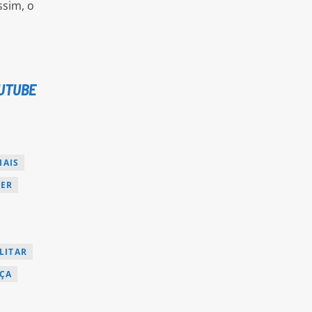
ssim, o
UTUBE
IAIS
HER
LITAR
ÇA