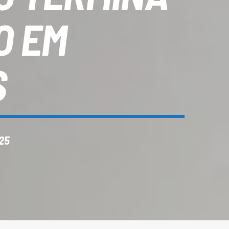
O EM
S
25