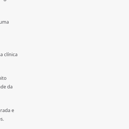
 uma
 clínica
ito
ade da
urada e
s.