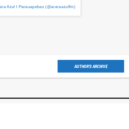
ara Azul I Parauapebas (@araraazulfm)
AUTHOR'S ARCHIVE