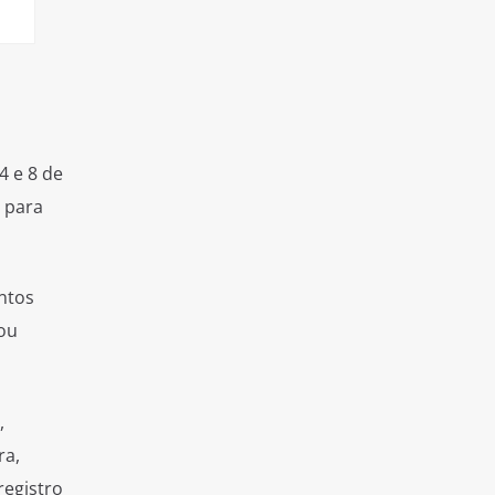
4 e 8 de
 para
ntos
ou
,
ra,
registro