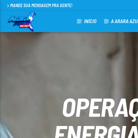
MANDE SUA MENSAGEM PRA GENTE!
INÍCIO
A ARARA AZU
CURRENT TRACK
ARARA AZUL FM 96,9
100
OPERAÇ
ENERGIA