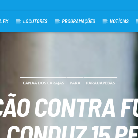
L FM
LOCUTORES
PROGRAMAÇÕES
NOTÍCIAS
CANAÃ DOS CARAJÁS
PARÁ
PARAUAPEBAS
ÃO CONTRA F
 CONDUZ 15 P