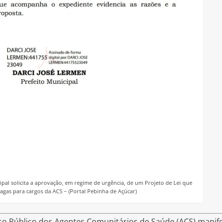
 solicita a aprovação, em regime de urgência, de um Projeto de Lei que
gas para cargos da ACS – (Portal Pebinha de Açúcar)
 Público dos Agentes Comunitários de Saúde (ACS) manif