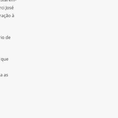
ci José
ração à
rio de
, que
a as