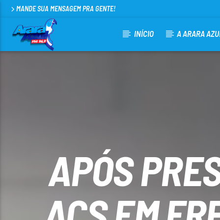
MANDE SUA MENSAGEM PRA GENTE!
INÍCIO
A ARARA AZU
CURRENT TRACK
ARARA AZUL FM 96,9
100
APÓS PRES
ACS EM FR