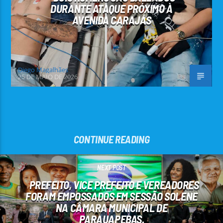
DURANTE ATAQUE PRÓXIMO À
AVENIDA CARAJÁS
Diego Magalhães
25 DE MAIO DE 2026
CONTINUE READING
NEXT POST
PREFEITO, VICE PREFEITO E VEREADORES
FORAM EMPOSSADOS EM SESSÃO SOLENE
NA CÂMARA MUNICIPAL DE
PARAUAPEBAS.