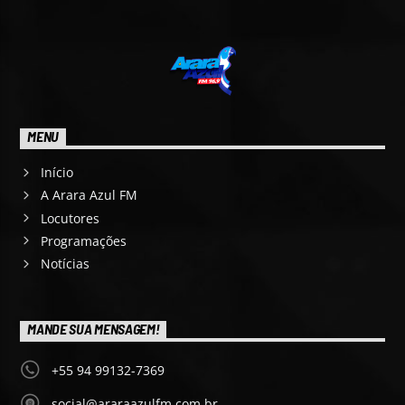
MENU
Início
A Arara Azul FM
Locutores
Programações
Notícias
MANDE SUA MENSAGEM!
+55 94 99132-7369
social@araraazulfm.com.br