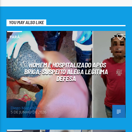
YOU MAY ALSO LIKE
PARÁ
0
HOMEM É HOSPITALIZADO APÓS
BRIGA; SUSPEITO ALEGA LEGÍTIMA
DEFESA
Diego Magalhães
5 DE JUNHO DE 2026