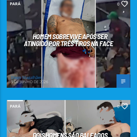
PARÁ
0
HOMEM SOBREVIVE APÓS SER
ATINGIDO POR TRÊS TIROS NA FACE
Diego Magalhães
5 DE JUNHO DE 2026
PARÁ
0
DOIS HOMENS SÃO BALEADOS