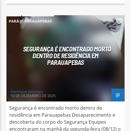
PARÁ
PARAUAPEBAS
1
SEGURANÇA É ENCONTRADO MORTO
DENTRO DE RESIDÊNCIA EM
PARAUAPEBAS
Henrique Gonzaga
10 DE DEZEMBRO DE 2025
Segurança é encontrado morto dentro de
residência em Parauapebas Desaparecimento e
descoberta do corpo do Segurança Equipes
encontraram na manhã da segunda-feira (08/12) o