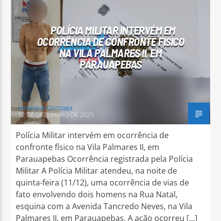
POLÍCIA MILITAR INTERVÉM EM
OCORRÊNCIA DE CONFRONTE FÍSICO
NA VILA PALMARES II, EM
PARAUAPEBAS
Henrique Gonzaga
12 DE DEZEMBRO DE 2025
Polícia Militar intervém em ocorrência de
confronte físico na Vila Palmares II, em
Parauapebas Ocorrência registrada pela Polícia
Militar A Polícia Militar atendeu, na noite de
quinta-feira (11/12), uma ocorrência de vias de
fato envolvendo dois homens na Rua Natal,
esquina com a Avenida Tancredo Neves, na Vila
Palmares II, em Parauapebas. A ação ocorreu […]