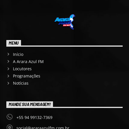
MENU
Início
A Arara Azul FM
Locutores
Programações
Notícias
MANDE SUA MENSAGEM!
+55 94 99132-7369
social@araraazulfm.com.br