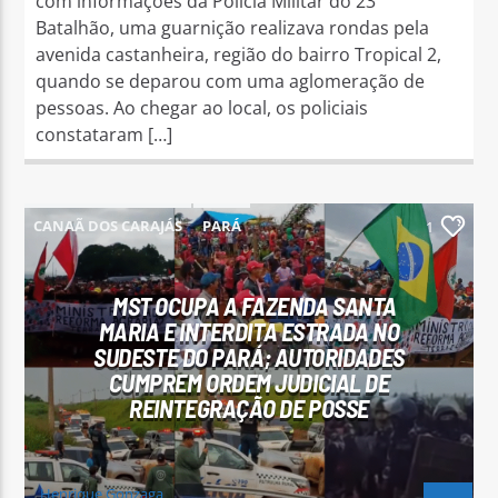
com informações da Polícia Militar do 23º
Batalhão, uma guarnição realizava rondas pela
avenida castanheira, região do bairro Tropical 2,
quando se deparou com uma aglomeração de
pessoas. Ao chegar ao local, os policiais
constataram […]
CANAÃ DOS CARAJÁS
PARÁ
1
PARAUAPEBAS
MST OCUPA A FAZENDA SANTA
MARIA E INTERDITA ESTRADA NO
SUDESTE DO PARÁ; AUTORIDADES
CUMPREM ORDEM JUDICIAL DE
REINTEGRAÇÃO DE POSSE
Henrique Gonzaga