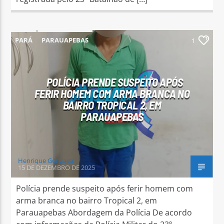
PARÁ
PARAUAPEBAS
1
POLÍCIA PRENDE SUSPEITO APÓS
FERIR HOMEM COM ARMA BRANCA NO
BAIRRO TROPICAL 2, EM
PARAUAPEBAS
Henrique Gonzaga
15 DE DEZEMBRO DE 2025
Polícia prende suspeito após ferir homem com
arma branca no bairro Tropical 2, em
Parauapebas Abordagem da Polícia De acordo