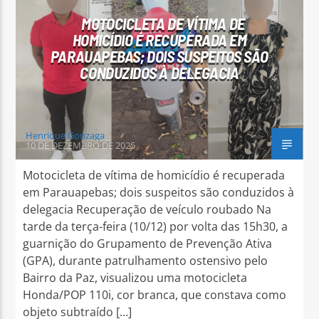
MOTOCICLETA DE VÍTIMA DE
HOMICÍDIO É RECUPERADA EM
PARAUAPEBAS; DOIS SUSPEITOS SÃO
CONDUZIDOS À DELEGACIA
Henrique Gonzaga
10 DE DEZEMBRO DE 2025
Motocicleta de vítima de homicídio é recuperada
em Parauapebas; dois suspeitos são conduzidos à
delegacia Recuperação de veículo roubado Na
tarde da terça-feira (10/12) por volta das 15h30, a
guarnição do Grupamento de Prevenção Ativa
(GPA), durante patrulhamento ostensivo pelo
Bairro da Paz, visualizou uma motocicleta
Honda/POP 110i, cor branca, que constava como
objeto subtraído […]