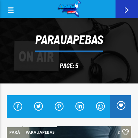
PARAUAPEBAS
PAGE: 5
0:00
CURRENT TRACK
ARARA AZUL FM 96,9
PARÁ
PARAUAPEBAS
0