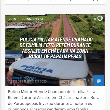
PARÁ
PARAUAPEBAS
0
POLÍCIA MILITAR ATENDE CHAMADO
DE FAMÍLIA FEITA REFÉM DURANTE
ASSALTO EM CHÁCARA NA ZONA
RURAL DE PARAUAPEBAS
Henrique Gonzaga
11 DE DEZEMBRO DE 2025
Polícia Militar Atende Chamado de Família Feita
Refém Durante Assalto em Chácara na Zona Rural
de Parauapebas Invasão durante a noite Três
criminosos armados renderam uma família