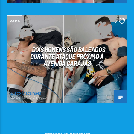
PARÁ
0
DOIS HOMENS SÃO BALEADOS
DURANTE ATAQUE PRÓXIMO À
AVENIDA CARAJÁS
Diego Magalhães
25 DE MAIO DE 2026