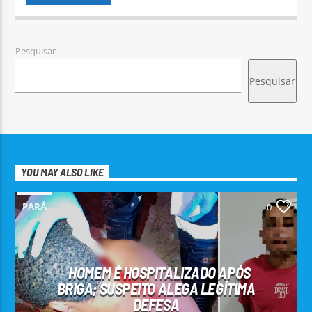
Pesquisar
Pesquisar
YOU MAY ALSO LIKE
PARÁ
0
HOMEM É HOSPITALIZADO APÓS
BRIGA; SUSPEITO ALEGA LEGÍTIMA
DEFESA